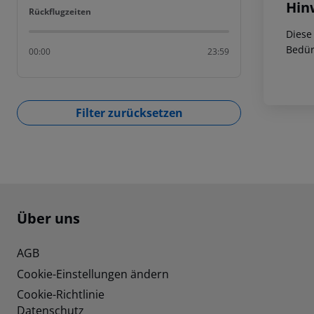
Hin
Rückflugzeiten
Rückflugzeiten
Diese
Bedür
00:00
23:59
Filter zurücksetzen
Footer
Footer navigation
Über uns
AGB
Cookie-Einstellungen ändern
Cookie-Richtlinie
Datenschutz