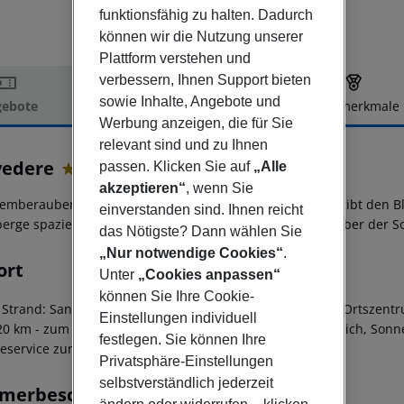
funktionsfähig zu halten. Dadurch
können wir die Nutzung unserer
Plattform verstehen und
verbessern, Ihnen Support bieten
sowie Inhalte, Angebote und
ebote
Hotelbeschreibung
Hotelmerkmale
Werbung anzeigen, die für Sie
elbeschreibung
relevant sind und zu Ihnen
vedere
passen. Klicken Sie auf
„Alle
3
akzeptieren“
, wenn Sie
temberaubende Panoramalage dieses Hauses auf Ischia gibt den Blic
einverstanden sind. Ihnen reicht
erge spazieren Sie zu den berühmten Thermalquellen über der So
das Nötigste? Dann wählen Sie
„Nur notwendige Cookies“
.
ort
Unter
„Cookies anpassen“
können Sie Ihre Cookie-
 Strand: Sant Angelo oder Cava Grado, ca. 1,80 km
- zum Ortszentru
Einstellungen individuell
,20 km
- zum Hafen: ca. 12 km
- ruhig
- Sandstrand: öffentlich, Sonne
festlegen. Sie können Ihre
leservice zum Strand, 4x täglich zu festen Zeiten
Privatsphäre-Einstellungen
selbstverständlich jederzeit
merbeschreibung