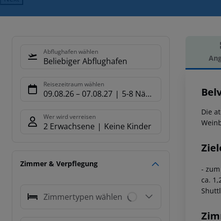
Abflughafen wählen
Ang
Beliebiger Abflughafen
Hot
Reisezeitraum wählen
Bel
09.08.26
–
07.08.27
5-8 Nächte
Die a
Wer wird verreisen
Weinb
2 Erwachsene
Keine Kinder
Ziel
Zimmer & Verpflegung
- zum
ca. 1
Shutt
Zimmertypen wählen
Zim