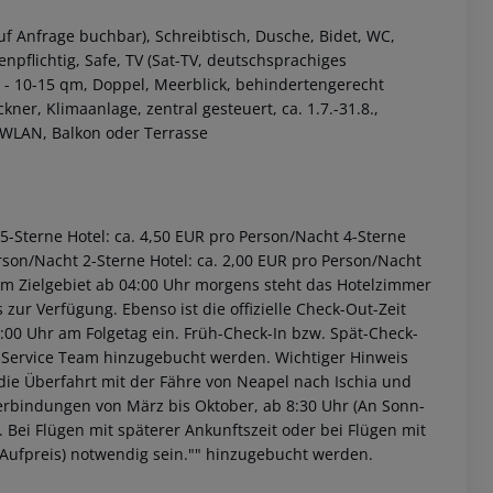
f Anfrage buchbar), Schreibtisch, Dusche, Bidet, WC,
enpflichtig, Safe, TV (Sat-TV, deutschsprachiges
- 10-15 qm, Doppel, Meerblick, behindertengerecht
ner, Klimaanlage, zentral gesteuert, ca. 1.7.-31.8.,
, WLAN, Balkon oder Terrasse
 akzeptieren
. 5-Sterne Hotel: ca. 4,50 EUR pro Person/Nacht 4-Sterne
erson/Nacht 2-Sterne Hotel: ca. 2,00 EUR pro Person/Nacht
 im Zielgebiet ab 04:00 Uhr morgens steht das Hotelzimmer
 zur Verfügung. Ebenso ist die offizielle Check-Out-Zeit
3:00 Uhr am Folgetag ein. Früh-Check-In bzw. Spät-Check-
 Service Team hinzugebucht werden. Wichtiger Hinweis
t die Überfahrt mit der Fähre von Neapel nach Ischia und
erbindungen von März bis Oktober, ab 8:30 Uhr (An Sonn-
. Bei Flügen mit späterer Ankunftszeit oder bei Flügen mit
n Aufpreis) notwendig sein."" hinzugebucht werden.