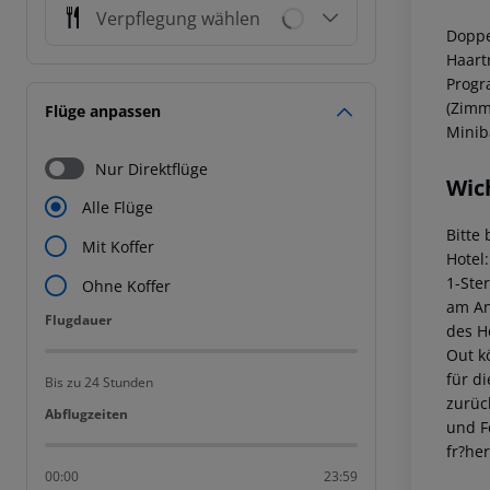
Verpflegung wählen
Doppe
Haartr
Progr
(Zimm
Flüge anpassen
Minib
Nur Direktflüge
Wic
Alle Flüge
Bitte
Mit Koffer
Hotel
1-Ste
Ohne Koffer
am Ank
Flugdauer
Flugdauer
des H
Out k
für d
Bis zu 24 Stunden
zurüc
Abflugzeiten
Abflugzeiten
und F
fr?he
00:00
23:59