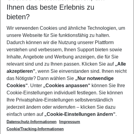
Reisezeitraum wählen
Ihnen das beste Erlebnis zu
11.08.26
–
09.08.27
5-8 Nächte
bieten?
Wer wird verreisen
2 Erwachsene
Keine Kinder
Wir verwenden Cookies und ähnliche Technologien, um
unsere Webseite für Sie funktionsfähig zu halten.
Mehr Filter anzeigen
Dadurch können wir die Nutzung unserer Plattform
verstehen und verbessern, Ihnen Support bieten sowie
Inhalte, Angebote und Werbung anzeigen, die für Sie
relevant sind und zu Ihnen passen. Klicken Sie auf
„Alle
akzeptieren“
, wenn Sie einverstanden sind. Ihnen reicht
das Nötigste? Dann wählen Sie
„Nur notwendige
Footer
Cookies“
. Unter
„Cookies anpassen“
können Sie Ihre
Footer navigation
Cookie-Einstellungen individuell festlegen. Sie können
Über uns
Ihre Privatsphäre-Einstellungen selbstverständlich
AGB
jederzeit ändern oder widerrufen – klicken Sie dazu
Service & Hilfe
Cookie-Einstellungen ändern
einfach unten auf
„Cookie-Einstellungen ändern“
.
Barrierefreies Reisen
Datenschutz-Informationen
Impressum
Cookie-Richtlinie
Folgen Sie uns
Check-in
Cookie/Tracking-Informationen
Datenschutz