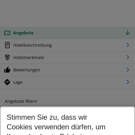
Angebote
Hotelbeschreibung
Hotelmerkmale
Bewertungen
Lage
Angebote filtern
Ändern Sie Ihre Kriterien nach Ihren Wünschen
Stimmen Sie zu, dass wir
Abflughafen wählen
Beliebiger Abflughafen
Cookies verwenden dürfen, um
Reisezeitraum wählen