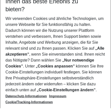
Ihnen das beste Erlebnis zu
11.08.26
–
09.08.27
5-8 Nächte
bieten?
Wer wird verreisen
2 Erwachsene
Keine Kinder
Wir verwenden Cookies und ähnliche Technologien, um
unsere Webseite für Sie funktionsfähig zu halten.
Mehr Filter anzeigen
Dadurch können wir die Nutzung unserer Plattform
verstehen und verbessern, Ihnen Support bieten sowie
Inhalte, Angebote und Werbung anzeigen, die für Sie
relevant sind und zu Ihnen passen. Klicken Sie auf
„Alle
akzeptieren“
, wenn Sie einverstanden sind. Ihnen reicht
das Nötigste? Dann wählen Sie
„Nur notwendige
Footer
Cookies“
. Unter
„Cookies anpassen“
können Sie Ihre
Footer navigation
Cookie-Einstellungen individuell festlegen. Sie können
Über uns
Ihre Privatsphäre-Einstellungen selbstverständlich
AGB
jederzeit ändern oder widerrufen – klicken Sie dazu
Service & Hilfe
Cookie-Einstellungen ändern
einfach unten auf
„Cookie-Einstellungen ändern“
.
Barrierefreies Reisen
Datenschutz-Informationen
Impressum
Cookie-Richtlinie
Folgen Sie uns
Check-in
Cookie/Tracking-Informationen
Datenschutz
FAQ
Impressum