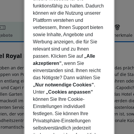
funktionsfähig zu halten. Dadurch
können wir die Nutzung unserer
Plattform verstehen und
verbessern, Ihnen Support bieten
sowie Inhalte, Angebote und
ebote
Hotelbeschreibung
Hotelmerkmale
Werbung anzeigen, die für Sie
elbeschreibung
relevant sind und zu Ihnen
el Royal Positano
passen. Klicken Sie auf
„Alle
4
akzeptieren“
, wenn Sie
oben an der wunderschönen Amalfiküste gelegen, bietet das prächt
einverstanden sind. Ihnen reicht
lippen von Positano und einen außergewöhnlichen Blick auf die Sta
das Nötigste? Dann wählen Sie
n entlang einer der schönsten Küstenstraßen der Welt fahren ode
„Nur notwendige Cookies“
.
a und Capri nehmen. Der internationale Flughafen Neapel-Capodic
Unter
„Cookies anpassen“
ollen Garten mit üppiger mediterraner Vegetation, bietet das Hotel
können Sie Ihre Cookie-
mackvoll im klassischen Stil eingerichtet, und die Gäste werden 
Einstellungen individuell
lenten Serviceleistungen und Annehmlichkeiten gehören kostenlos
festlegen. Sie können Ihre
eien, der von Sonnenliegen und Sonnenschirmen umgeben ist, sowie
dheitszentrum. Das Restaurant serviert traditionelle regionale Küc
Privatsphäre-Einstellungen
 romantischen Kurzurlaub.
selbstverständlich jederzeit