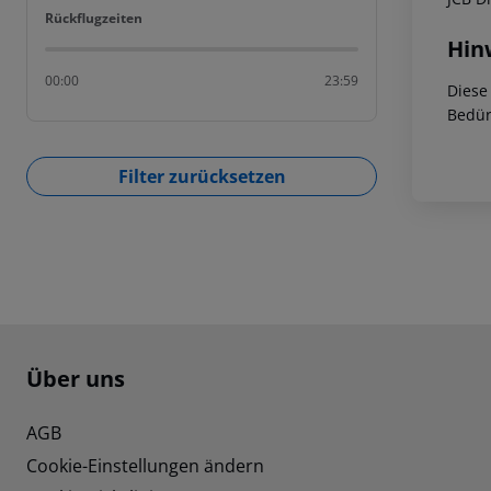
Rückflugzeiten
Rückflugzeiten
Hin
00:00
23:59
Diese
Bedür
Filter zurücksetzen
Footer
Footer navigation
Über uns
AGB
Cookie-Einstellungen ändern