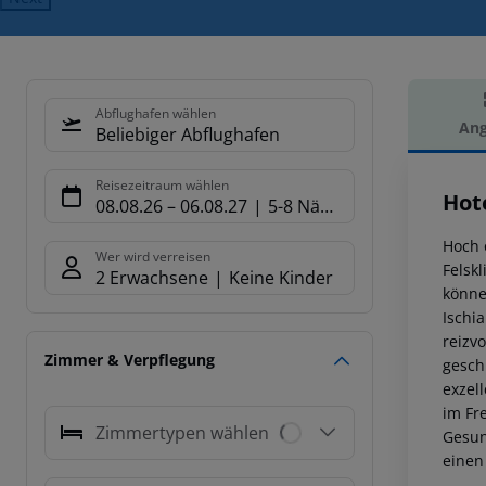
Abflughafen wählen
Ang
Beliebiger Abflughafen
Hot
Reisezeitraum wählen
Hot
08.08.26
–
06.08.27
5-8 Nächte
Hoch 
Wer wird verreisen
Felsk
2 Erwachsene
Keine Kinder
könne
Ischi
reizv
Zimmer & Verpflegung
gesch
exzel
im Fr
Zimmertypen wählen
Gesun
einen