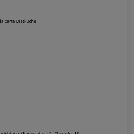
a carte
Diätküche
 akzeptieren
nrichtung
Mindestalter für Check-In: 18