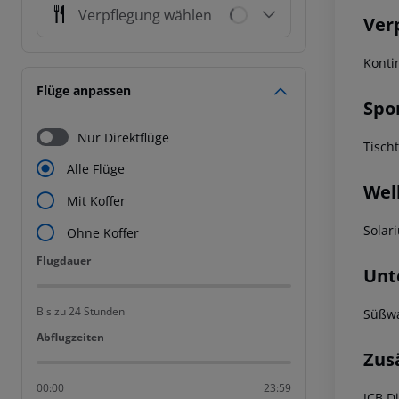
Verpflegung wählen
Ver
Konti
Flüge anpassen
Spo
Nur Direktflüge
Tisch
Alle Flüge
Wel
Mit Koffer
Solar
Ohne Koffer
Flugdauer
Flugdauer
Unt
Bis zu 24 Stunden
Süßwa
Abflugzeiten
Abflugzeiten
Zus
00:00
23:59
JCB
Di