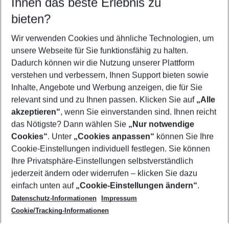
Ihnen das beste Erlebnis zu
08.08.26
–
06.08.27
5-8 Nächte
bieten?
Wer wird verreisen
2 Erwachsene
Keine Kinder
Wir verwenden Cookies und ähnliche Technologien, um
unsere Webseite für Sie funktionsfähig zu halten.
Mehr Filter anzeigen
Dadurch können wir die Nutzung unserer Plattform
verstehen und verbessern, Ihnen Support bieten sowie
Inhalte, Angebote und Werbung anzeigen, die für Sie
relevant sind und zu Ihnen passen. Klicken Sie auf
„Alle
akzeptieren“
, wenn Sie einverstanden sind. Ihnen reicht
das Nötigste? Dann wählen Sie
„Nur notwendige
Footer
Cookies“
. Unter
„Cookies anpassen“
können Sie Ihre
Footer navigation
Cookie-Einstellungen individuell festlegen. Sie können
Über uns
Ihre Privatsphäre-Einstellungen selbstverständlich
AGB
jederzeit ändern oder widerrufen – klicken Sie dazu
Service & Hilfe
Cookie-Einstellungen ändern
einfach unten auf
„Cookie-Einstellungen ändern“
.
Barrierefreies Reisen
Datenschutz-Informationen
Impressum
Cookie-Richtlinie
Folgen Sie uns
Check-in
Cookie/Tracking-Informationen
Datenschutz
FAQ
Impressum