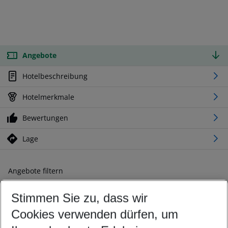
Angebote
Hotelbeschreibung
Hotelmerkmale
Bewertungen
Lage
Angebote filtern
Ändern Sie Ihre Kriterien nach Ihren Wünschen
Stimmen Sie zu, dass wir
Abflughafen wählen
Beliebiger Abflughafen
Cookies verwenden dürfen, um
Reisezeitraum wählen