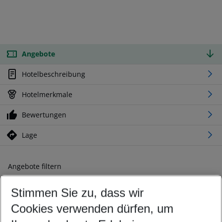
Angebote
Hotelbeschreibung
Hotelmerkmale
Bewertungen
Lage
Angebote filtern
Ändern Sie Ihre Kriterien nach Ihren Wünschen
Stimmen Sie zu, dass wir
Abflughafen wählen
Beliebiger Abflughafen
Cookies verwenden dürfen, um
Reisezeitraum wählen