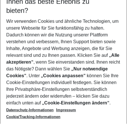
Ihnen das beste Erlebnis zu
09.08.26
–
07.08.27
5-8 Nächte
bieten?
Wer wird verreisen
2 Erwachsene
Keine Kinder
Wir verwenden Cookies und ähnliche Technologien, um
unsere Webseite für Sie funktionsfähig zu halten.
Mehr Filter anzeigen
Dadurch können wir die Nutzung unserer Plattform
verstehen und verbessern, Ihnen Support bieten sowie
Inhalte, Angebote und Werbung anzeigen, die für Sie
relevant sind und zu Ihnen passen. Klicken Sie auf
„Alle
akzeptieren“
, wenn Sie einverstanden sind. Ihnen reicht
das Nötigste? Dann wählen Sie
„Nur notwendige
Footer
Cookies“
. Unter
„Cookies anpassen“
können Sie Ihre
Footer navigation
Cookie-Einstellungen individuell festlegen. Sie können
Über uns
Ihre Privatsphäre-Einstellungen selbstverständlich
AGB
jederzeit ändern oder widerrufen – klicken Sie dazu
Service & Hilfe
Cookie-Einstellungen ändern
einfach unten auf
„Cookie-Einstellungen ändern“
.
Barrierefreies Reisen
Datenschutz-Informationen
Impressum
Cookie-Richtlinie
Folgen Sie uns
Check-in
Cookie/Tracking-Informationen
Datenschutz
FAQ
Impressum