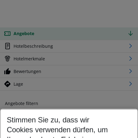
Angebote
Hotelbeschreibung
Hotelmerkmale
Bewertungen
Lage
Angebote filtern
Ändern Sie Ihre Kriterien nach Ihren Wünschen
Stimmen Sie zu, dass wir
Abflughafen wählen
Beliebiger Abflughafen
Cookies verwenden dürfen, um
Reisezeitraum wählen