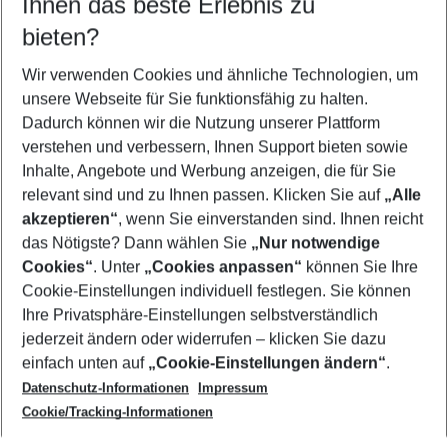
Ihnen das beste Erlebnis zu
09.08.26
–
07.08.27
5-8 Nächte
bieten?
Wer wird verreisen
2 Erwachsene
Keine Kinder
Wir verwenden Cookies und ähnliche Technologien, um
unsere Webseite für Sie funktionsfähig zu halten.
Mehr Filter anzeigen
Dadurch können wir die Nutzung unserer Plattform
verstehen und verbessern, Ihnen Support bieten sowie
Inhalte, Angebote und Werbung anzeigen, die für Sie
relevant sind und zu Ihnen passen. Klicken Sie auf
„Alle
akzeptieren“
, wenn Sie einverstanden sind. Ihnen reicht
das Nötigste? Dann wählen Sie
„Nur notwendige
Footer
Cookies“
. Unter
„Cookies anpassen“
können Sie Ihre
Footer navigation
Cookie-Einstellungen individuell festlegen. Sie können
Über uns
Ihre Privatsphäre-Einstellungen selbstverständlich
AGB
jederzeit ändern oder widerrufen – klicken Sie dazu
Service & Hilfe
Cookie-Einstellungen ändern
einfach unten auf
„Cookie-Einstellungen ändern“
.
Barrierefreies Reisen
Datenschutz-Informationen
Impressum
Cookie-Richtlinie
Folgen Sie uns
Check-in
Cookie/Tracking-Informationen
Datenschutz
FAQ
Impressum