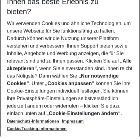
Ihnen das beste Erlebnis zu
09.08.26
–
07.08.27
5-8 Nächte
bieten?
Wer wird verreisen
2 Erwachsene
Keine Kinder
Wir verwenden Cookies und ähnliche Technologien, um
unsere Webseite für Sie funktionsfähig zu halten.
Mehr Filter anzeigen
Dadurch können wir die Nutzung unserer Plattform
verstehen und verbessern, Ihnen Support bieten sowie
Inhalte, Angebote und Werbung anzeigen, die für Sie
relevant sind und zu Ihnen passen. Klicken Sie auf
„Alle
akzeptieren“
, wenn Sie einverstanden sind. Ihnen reicht
das Nötigste? Dann wählen Sie
„Nur notwendige
Footer
Cookies“
. Unter
„Cookies anpassen“
können Sie Ihre
Footer navigation
Cookie-Einstellungen individuell festlegen. Sie können
Über uns
Ihre Privatsphäre-Einstellungen selbstverständlich
AGB
jederzeit ändern oder widerrufen – klicken Sie dazu
Service & Hilfe
Cookie-Einstellungen ändern
einfach unten auf
„Cookie-Einstellungen ändern“
.
Barrierefreies Reisen
Datenschutz-Informationen
Impressum
Cookie-Richtlinie
Folgen Sie uns
Check-in
Cookie/Tracking-Informationen
Datenschutz
FAQ
Impressum