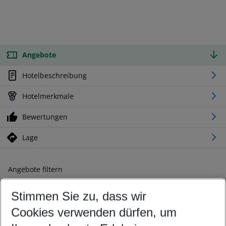
Angebote
Hotelbeschreibung
Hotelmerkmale
Bewertungen
Lage
Angebote filtern
Ändern Sie Ihre Kriterien nach Ihren Wünschen
Stimmen Sie zu, dass wir
Abflughafen wählen
Beliebiger Abflughafen
Cookies verwenden dürfen, um
Reisezeitraum wählen