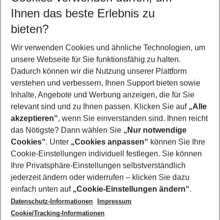
Reisezeitraum wählen
Ihnen das beste Erlebnis zu
10.08.26
–
08.08.27
5-8 Nächte
bieten?
Wer wird verreisen
2 Erwachsene
Keine Kinder
Wir verwenden Cookies und ähnliche Technologien, um
unsere Webseite für Sie funktionsfähig zu halten.
Mehr Filter anzeigen
Dadurch können wir die Nutzung unserer Plattform
verstehen und verbessern, Ihnen Support bieten sowie
Inhalte, Angebote und Werbung anzeigen, die für Sie
relevant sind und zu Ihnen passen. Klicken Sie auf
„Alle
akzeptieren“
, wenn Sie einverstanden sind. Ihnen reicht
das Nötigste? Dann wählen Sie
„Nur notwendige
Footer
Cookies“
. Unter
„Cookies anpassen“
können Sie Ihre
Footer navigation
Cookie-Einstellungen individuell festlegen. Sie können
Über uns
Ihre Privatsphäre-Einstellungen selbstverständlich
AGB
jederzeit ändern oder widerrufen – klicken Sie dazu
Service & Hilfe
Cookie-Einstellungen ändern
einfach unten auf
„Cookie-Einstellungen ändern“
.
Barrierefreies Reisen
Datenschutz-Informationen
Impressum
Cookie-Richtlinie
Folgen Sie uns
Check-in
Cookie/Tracking-Informationen
Datenschutz