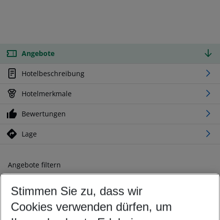
Angebote
Hotelbeschreibung
Hotelmerkmale
Bewertungen
Lage
Angebote filtern
Ändern Sie Ihre Kriterien nach Ihren Wünschen
Stimmen Sie zu, dass wir
Abflughafen wählen
Beliebiger Abflughafen
Cookies verwenden dürfen, um
Reisezeitraum wählen