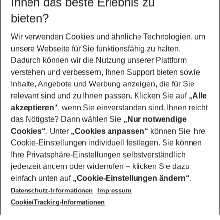
Ihnen das beste Erlebnis zu
09.08.26
–
07.08.27
5-8 Nächte
bieten?
Wer wird verreisen
2 Erwachsene
Keine Kinder
Wir verwenden Cookies und ähnliche Technologien, um
unsere Webseite für Sie funktionsfähig zu halten.
Mehr Filter anzeigen
Dadurch können wir die Nutzung unserer Plattform
verstehen und verbessern, Ihnen Support bieten sowie
Inhalte, Angebote und Werbung anzeigen, die für Sie
relevant sind und zu Ihnen passen. Klicken Sie auf
„Alle
akzeptieren“
, wenn Sie einverstanden sind. Ihnen reicht
das Nötigste? Dann wählen Sie
„Nur notwendige
Footer
Cookies“
. Unter
„Cookies anpassen“
können Sie Ihre
Footer navigation
Cookie-Einstellungen individuell festlegen. Sie können
Über uns
Ihre Privatsphäre-Einstellungen selbstverständlich
AGB
jederzeit ändern oder widerrufen – klicken Sie dazu
Service & Hilfe
Cookie-Einstellungen ändern
einfach unten auf
„Cookie-Einstellungen ändern“
.
Barrierefreies Reisen
Datenschutz-Informationen
Impressum
Cookie-Richtlinie
Folgen Sie uns
Check-in
Cookie/Tracking-Informationen
Datenschutz
FAQ
Impressum