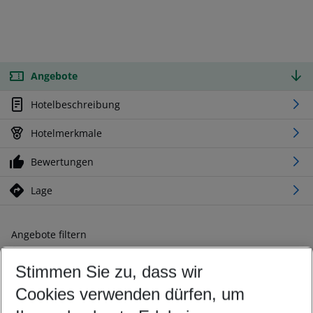
Angebote
Hotelbeschreibung
Hotelmerkmale
Bewertungen
Lage
Angebote filtern
Ändern Sie Ihre Kriterien nach Ihren Wünschen
Stimmen Sie zu, dass wir
Abflughafen wählen
Beliebiger Abflughafen
Cookies verwenden dürfen, um
Reisezeitraum wählen