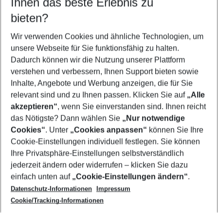
Ihnen das beste Erlebnis zu
11.08.26
–
09.08.27
5-8 Nächte
bieten?
Wer wird verreisen
2 Erwachsene
Keine Kinder
Wir verwenden Cookies und ähnliche Technologien, um
unsere Webseite für Sie funktionsfähig zu halten.
Mehr Filter anzeigen
Dadurch können wir die Nutzung unserer Plattform
verstehen und verbessern, Ihnen Support bieten sowie
Inhalte, Angebote und Werbung anzeigen, die für Sie
relevant sind und zu Ihnen passen. Klicken Sie auf
„Alle
akzeptieren“
, wenn Sie einverstanden sind. Ihnen reicht
das Nötigste? Dann wählen Sie
„Nur notwendige
Footer
Cookies“
. Unter
„Cookies anpassen“
können Sie Ihre
Footer navigation
Cookie-Einstellungen individuell festlegen. Sie können
Über uns
Ihre Privatsphäre-Einstellungen selbstverständlich
AGB
jederzeit ändern oder widerrufen – klicken Sie dazu
Service & Hilfe
Cookie-Einstellungen ändern
einfach unten auf
„Cookie-Einstellungen ändern“
.
Barrierefreies Reisen
Datenschutz-Informationen
Impressum
Cookie-Richtlinie
Folgen Sie uns
Check-in
Cookie/Tracking-Informationen
Datenschutz
FAQ
Impressum