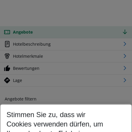
Angebote
Hotelbeschreibung
Hotelmerkmale
Bewertungen
Lage
Angebote filtern
Ändern Sie Ihre Kriterien nach Ihren Wünschen
Stimmen Sie zu, dass wir
Abflughafen wählen
Beliebiger Abflughafen
Cookies verwenden dürfen, um
Reisezeitraum wählen