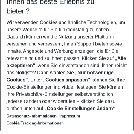
Ihnen das beste Erlebnis zu
12.08.26
–
10.08.27
5-8 Nächte
bieten?
Wer wird verreisen
2 Erwachsene
Keine Kinder
Wir verwenden Cookies und ähnliche Technologien, um
unsere Webseite für Sie funktionsfähig zu halten.
Mehr Filter anzeigen
Dadurch können wir die Nutzung unserer Plattform
verstehen und verbessern, Ihnen Support bieten sowie
Inhalte, Angebote und Werbung anzeigen, die für Sie
relevant sind und zu Ihnen passen. Klicken Sie auf
„Alle
akzeptieren“
, wenn Sie einverstanden sind. Ihnen reicht
das Nötigste? Dann wählen Sie
„Nur notwendige
Footer
Cookies“
. Unter
„Cookies anpassen“
können Sie Ihre
Footer navigation
Cookie-Einstellungen individuell festlegen. Sie können
Über uns
Ihre Privatsphäre-Einstellungen selbstverständlich
AGB
jederzeit ändern oder widerrufen – klicken Sie dazu
Service & Hilfe
Cookie-Einstellungen ändern
einfach unten auf
„Cookie-Einstellungen ändern“
.
Barrierefreies Reisen
Datenschutz-Informationen
Impressum
Cookie-Richtlinie
Folgen Sie uns
Check-in
Cookie/Tracking-Informationen
Datenschutz
FAQ
Impressum