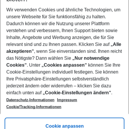
Wer wird verreisen
2 Erwachsene
Keine Kinder
Wir verwenden Cookies und ähnliche Technologien, um
unsere Webseite für Sie funktionsfähig zu halten.
Mehr Filter anzeigen
Dadurch können wir die Nutzung unserer Plattform
verstehen und verbessern, Ihnen Support bieten sowie
Inhalte, Angebote und Werbung anzeigen, die für Sie
relevant sind und zu Ihnen passen. Klicken Sie auf
„Alle
akzeptieren“
, wenn Sie einverstanden sind. Ihnen reicht
das Nötigste? Dann wählen Sie
„Nur notwendige
Footer
Cookies“
. Unter
„Cookies anpassen“
können Sie Ihre
Footer navigation
Cookie-Einstellungen individuell festlegen. Sie können
Über uns
Ihre Privatsphäre-Einstellungen selbstverständlich
AGB
jederzeit ändern oder widerrufen – klicken Sie dazu
Service & Hilfe
Cookie-Einstellungen ändern
einfach unten auf
„Cookie-Einstellungen ändern“
.
Barrierefreies Reisen
Datenschutz-Informationen
Impressum
Cookie-Richtlinie
Folgen Sie uns
Check-in
Cookie/Tracking-Informationen
Datenschutz
FAQ
Impressum
Flugbeschränkungen
Hilfe & Kontakt
Cookie anpassen