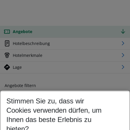
Angebote
Hotelbeschreibung
Hotelmerkmale
Lage
Angebote filtern
Ändern Sie Ihre Kriterien nach Ihren Wünschen
Stimmen Sie zu, dass wir
Abflughafen wählen
Beliebiger Abflughafen
Cookies verwenden dürfen, um
Reisezeitraum wählen
Ihnen das beste Erlebnis zu
11.08.26
–
09.08.27
5-8 Nächte
bieten?