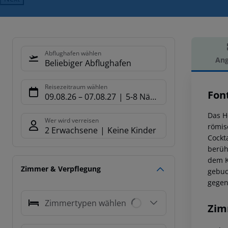
Abflughafen wählen
Ang
Beliebiger Abflughafen
Hot
Reisezeitraum wählen
Fon
09.08.26
–
07.08.27
5-8 Nächte
Das H
Wer wird verreisen
römis
2 Erwachsene
Keine Kinder
Cockt
berüh
dem K
Zimmer & Verpflegung
gebuc
gegen
Zimmertypen wählen
Zim