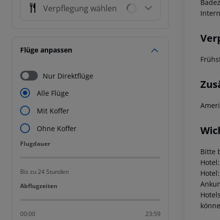
Badez
Verpflegung wählen
Inter
Ver
Flüge anpassen
Frühs
Nur Direktflüge
Zus
Alle Flüge
Ameri
Mit Koffer
Wic
Ohne Koffer
Flugdauer
Flugdauer
Bitte 
Hotel
Bis zu 24 Stunden
Hotel
Ankunf
Abflugzeiten
Abflugzeiten
Hotel
könne
00:00
23:59