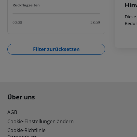
Hin
Rückflugzeiten
Rückflugzeiten
Diese
00:00
23:59
Bedür
Filter zurücksetzen
Footer
Footer navigation
Über uns
AGB
Cookie-Einstellungen ändern
Cookie-Richtlinie