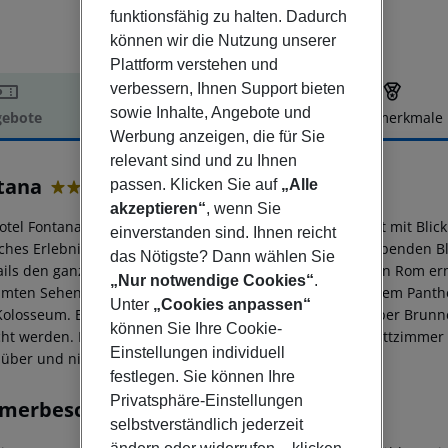
funktionsfähig zu halten. Dadurch
können wir die Nutzung unserer
Plattform verstehen und
verbessern, Ihnen Support bieten
sowie Inhalte, Angebote und
ebote
Hotelbeschreibung
Hotelmerkmale
Werbung anzeigen, die für Sie
elbeschreibung
relevant sind und zu Ihnen
tana
passen. Klicken Sie auf
„Alle
3
akzeptieren“
, wenn Sie
otel Fontana, in einem Gebäude aus dem 17. Jahrhundert mit Blick 
einverstanden sind. Ihnen reicht
ches Erlebnis. Die Dachlounge offeriert einen atemberaubenden B
das Nötigste? Dann wählen Sie
ails den ganzen Tag über. Durch seine Lage im Herzen von Rom e
„Nur notwendige Cookies“
.
mten Sehenswürdigkeiten wie der Spanischen Treppe, dem Panthe
Unter
„Cookies anpassen“
olosseum. Eine begrenzte Anzahl an Zimmern verfügt über Brunnen
können Sie Ihre Cookie-
ht werden. Bitte beachten Sie, dass die Standard-Zweibettzimmer m
Einstellungen individuell
über und nicht nebeneinander stehen.
festlegen. Sie können Ihre
Privatsphäre-Einstellungen
merbeschreibung
selbstverständlich jederzeit