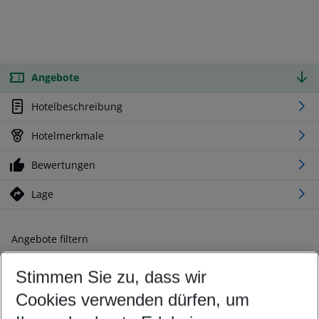
Angebote
Hotelbeschreibung
Hotelmerkmale
Bewertungen
Lage
Angebote filtern
Ändern Sie Ihre Kriterien nach Ihren Wünschen
Stimmen Sie zu, dass wir
Abflughafen wählen
Beliebiger Abflughafen
Cookies verwenden dürfen, um
Reisezeitraum wählen