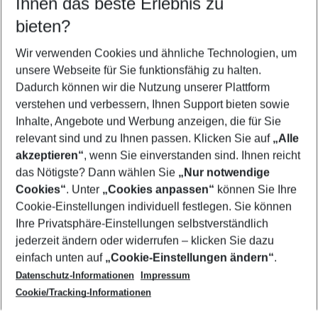
Ihnen das beste Erlebnis zu
11.08.26
–
09.08.27
5-8 Nächte
bieten?
Wer wird verreisen
2 Erwachsene
Keine Kinder
Wir verwenden Cookies und ähnliche Technologien, um
unsere Webseite für Sie funktionsfähig zu halten.
Mehr Filter anzeigen
Dadurch können wir die Nutzung unserer Plattform
verstehen und verbessern, Ihnen Support bieten sowie
Inhalte, Angebote und Werbung anzeigen, die für Sie
relevant sind und zu Ihnen passen. Klicken Sie auf
„Alle
akzeptieren“
, wenn Sie einverstanden sind. Ihnen reicht
das Nötigste? Dann wählen Sie
„Nur notwendige
Footer
Cookies“
. Unter
„Cookies anpassen“
können Sie Ihre
Footer navigation
Cookie-Einstellungen individuell festlegen. Sie können
Über uns
Ihre Privatsphäre-Einstellungen selbstverständlich
AGB
jederzeit ändern oder widerrufen – klicken Sie dazu
Service & Hilfe
Cookie-Einstellungen ändern
einfach unten auf
„Cookie-Einstellungen ändern“
.
Barrierefreies Reisen
Datenschutz-Informationen
Impressum
Cookie-Richtlinie
Folgen Sie uns
Check-in
Cookie/Tracking-Informationen
Datenschutz
FAQ
Impressum