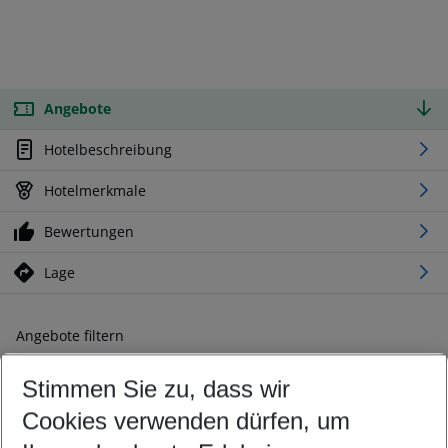
Angebote
Hotelbeschreibung
Hotelmerkmale
Bewertungen
Lage
Angebote filtern
Ändern Sie Ihre Kriterien nach Ihren Wünschen
Stimmen Sie zu, dass wir
Abflughafen wählen
Beliebiger Abflughafen
Cookies verwenden dürfen, um
Reisezeitraum wählen