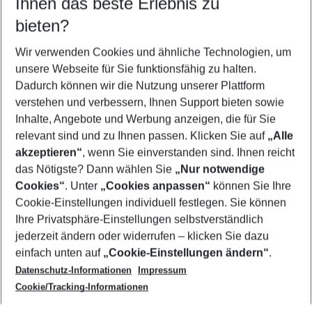
Ihnen das beste Erlebnis zu
11.08.26
–
09.08.27
5-8 Nächte
bieten?
Wer wird verreisen
2 Erwachsene
Keine Kinder
Wir verwenden Cookies und ähnliche Technologien, um
unsere Webseite für Sie funktionsfähig zu halten.
Mehr Filter anzeigen
Dadurch können wir die Nutzung unserer Plattform
verstehen und verbessern, Ihnen Support bieten sowie
Inhalte, Angebote und Werbung anzeigen, die für Sie
relevant sind und zu Ihnen passen. Klicken Sie auf
„Alle
akzeptieren“
, wenn Sie einverstanden sind. Ihnen reicht
das Nötigste? Dann wählen Sie
„Nur notwendige
Footer
Cookies“
. Unter
„Cookies anpassen“
können Sie Ihre
Footer navigation
Cookie-Einstellungen individuell festlegen. Sie können
Über uns
Ihre Privatsphäre-Einstellungen selbstverständlich
AGB
jederzeit ändern oder widerrufen – klicken Sie dazu
Service & Hilfe
Cookie-Einstellungen ändern
einfach unten auf
„Cookie-Einstellungen ändern“
.
Barrierefreies Reisen
Datenschutz-Informationen
Impressum
Cookie-Richtlinie
Folgen Sie uns
Check-in
Cookie/Tracking-Informationen
Datenschutz
FAQ
Impressum