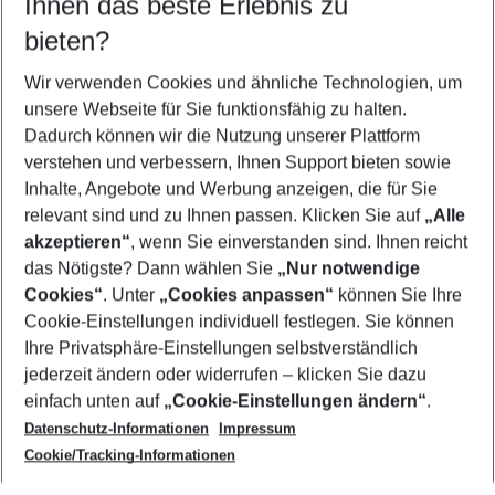
Ihnen das beste Erlebnis zu
09.08.26
–
07.08.27
5-8 Nächte
bieten?
Wer wird verreisen
2 Erwachsene
Keine Kinder
Wir verwenden Cookies und ähnliche Technologien, um
unsere Webseite für Sie funktionsfähig zu halten.
Mehr Filter anzeigen
Dadurch können wir die Nutzung unserer Plattform
verstehen und verbessern, Ihnen Support bieten sowie
Inhalte, Angebote und Werbung anzeigen, die für Sie
relevant sind und zu Ihnen passen. Klicken Sie auf
„Alle
akzeptieren“
, wenn Sie einverstanden sind. Ihnen reicht
das Nötigste? Dann wählen Sie
„Nur notwendige
Footer
Cookies“
. Unter
„Cookies anpassen“
können Sie Ihre
Footer navigation
Cookie-Einstellungen individuell festlegen. Sie können
Über uns
Ihre Privatsphäre-Einstellungen selbstverständlich
AGB
jederzeit ändern oder widerrufen – klicken Sie dazu
Service & Hilfe
Cookie-Einstellungen ändern
einfach unten auf
„Cookie-Einstellungen ändern“
.
Barrierefreies Reisen
Datenschutz-Informationen
Impressum
Cookie-Richtlinie
Folgen Sie uns
Check-in
Cookie/Tracking-Informationen
Datenschutz
FAQ
Impressum