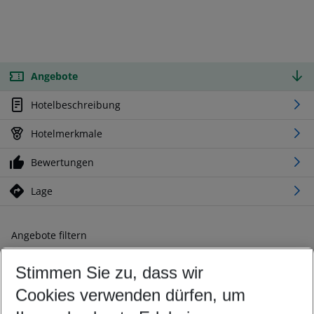
Angebote
Hotelbeschreibung
Hotelmerkmale
Bewertungen
Lage
Angebote filtern
Ändern Sie Ihre Kriterien nach Ihren Wünschen
Stimmen Sie zu, dass wir
Abflughafen wählen
Beliebiger Abflughafen
Cookies verwenden dürfen, um
Reisezeitraum wählen