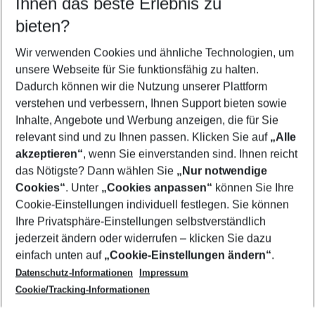
Ihnen das beste Erlebnis zu
11.08.26
–
09.08.27
5-8 Nächte
bieten?
Wer wird verreisen
2 Erwachsene
Keine Kinder
Wir verwenden Cookies und ähnliche Technologien, um
unsere Webseite für Sie funktionsfähig zu halten.
Mehr Filter anzeigen
Dadurch können wir die Nutzung unserer Plattform
verstehen und verbessern, Ihnen Support bieten sowie
Inhalte, Angebote und Werbung anzeigen, die für Sie
relevant sind und zu Ihnen passen. Klicken Sie auf
„Alle
akzeptieren“
, wenn Sie einverstanden sind. Ihnen reicht
das Nötigste? Dann wählen Sie
„Nur notwendige
Footer
Cookies“
. Unter
„Cookies anpassen“
können Sie Ihre
Footer navigation
Cookie-Einstellungen individuell festlegen. Sie können
Über uns
Ihre Privatsphäre-Einstellungen selbstverständlich
AGB
jederzeit ändern oder widerrufen – klicken Sie dazu
Service & Hilfe
Cookie-Einstellungen ändern
einfach unten auf
„Cookie-Einstellungen ändern“
.
Barrierefreies Reisen
Datenschutz-Informationen
Impressum
Cookie-Richtlinie
Folgen Sie uns
Check-in
Cookie/Tracking-Informationen
Datenschutz
FAQ
Impressum