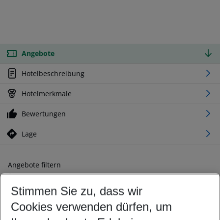
Angebote
Hotelbeschreibung
Hotelmerkmale
Bewertungen
Lage
Angebote filtern
Ändern Sie Ihre Kriterien nach Ihren Wünschen
Stimmen Sie zu, dass wir
Abflughafen wählen
Beliebiger Abflughafen
Cookies verwenden dürfen, um
Reisezeitraum wählen