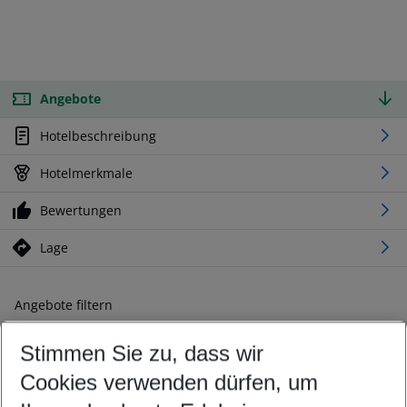
Angebote
Hotelbeschreibung
Hotelmerkmale
Bewertungen
Lage
Angebote filtern
Ändern Sie Ihre Kriterien nach Ihren Wünschen
Stimmen Sie zu, dass wir
Abflughafen wählen
Beliebiger Abflughafen
Cookies verwenden dürfen, um
Reisezeitraum wählen