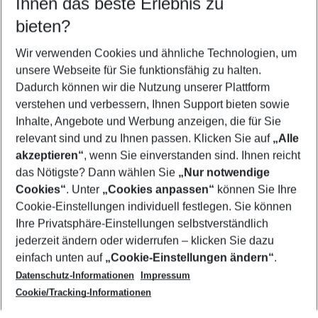
Ihnen das beste Erlebnis zu
09.08.26
–
07.08.27
5-8 Nächte
bieten?
Wer wird verreisen
2 Erwachsene
Keine Kinder
Wir verwenden Cookies und ähnliche Technologien, um
unsere Webseite für Sie funktionsfähig zu halten.
Mehr Filter anzeigen
Dadurch können wir die Nutzung unserer Plattform
verstehen und verbessern, Ihnen Support bieten sowie
Inhalte, Angebote und Werbung anzeigen, die für Sie
relevant sind und zu Ihnen passen. Klicken Sie auf
„Alle
akzeptieren“
, wenn Sie einverstanden sind. Ihnen reicht
das Nötigste? Dann wählen Sie
„Nur notwendige
Footer
Cookies“
. Unter
„Cookies anpassen“
können Sie Ihre
Footer navigation
Cookie-Einstellungen individuell festlegen. Sie können
Über uns
Ihre Privatsphäre-Einstellungen selbstverständlich
AGB
jederzeit ändern oder widerrufen – klicken Sie dazu
Service & Hilfe
Cookie-Einstellungen ändern
einfach unten auf
„Cookie-Einstellungen ändern“
.
Barrierefreies Reisen
Datenschutz-Informationen
Impressum
Cookie-Richtlinie
Folgen Sie uns
Check-in
Cookie/Tracking-Informationen
Datenschutz
FAQ
Impressum