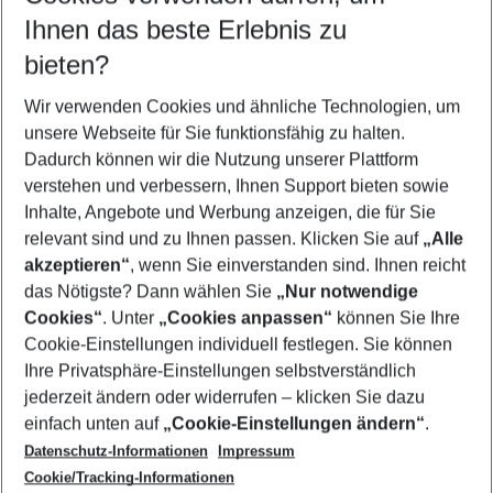
Reisezeitraum wählen
Ihnen das beste Erlebnis zu
10.08.26
–
08.08.27
5-8 Nächte
bieten?
Wer wird verreisen
2 Erwachsene
Keine Kinder
Wir verwenden Cookies und ähnliche Technologien, um
unsere Webseite für Sie funktionsfähig zu halten.
Mehr Filter anzeigen
Dadurch können wir die Nutzung unserer Plattform
verstehen und verbessern, Ihnen Support bieten sowie
Inhalte, Angebote und Werbung anzeigen, die für Sie
relevant sind und zu Ihnen passen. Klicken Sie auf
„Alle
akzeptieren“
, wenn Sie einverstanden sind. Ihnen reicht
das Nötigste? Dann wählen Sie
„Nur notwendige
Footer
Cookies“
. Unter
„Cookies anpassen“
können Sie Ihre
Footer navigation
Cookie-Einstellungen individuell festlegen. Sie können
Über uns
Ihre Privatsphäre-Einstellungen selbstverständlich
AGB
jederzeit ändern oder widerrufen – klicken Sie dazu
Service & Hilfe
Cookie-Einstellungen ändern
einfach unten auf
„Cookie-Einstellungen ändern“
.
Barrierefreies Reisen
Datenschutz-Informationen
Impressum
Cookie-Richtlinie
Folgen Sie uns
Check-in
Cookie/Tracking-Informationen
Datenschutz