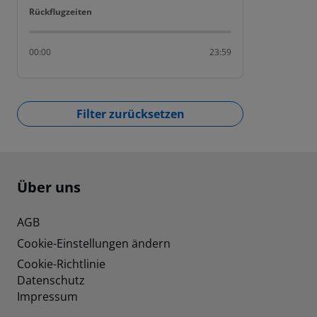
Rückflugzeiten
Rückflugzeiten
00:00
23:59
Filter zurücksetzen
Footer
Footer navigation
Über uns
AGB
Cookie-Einstellungen ändern
Cookie-Richtlinie
Datenschutz
Impressum