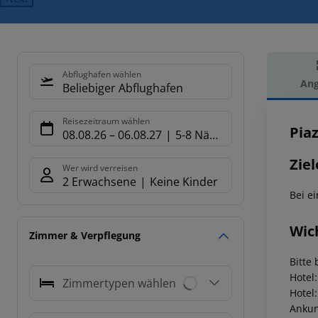
Abflughafen wählen
Ang
Beliebiger Abflughafen
Hot
Reisezeitraum wählen
Piaz
08.08.26
–
06.08.27
5-8 Nächte
Ziel
Wer wird verreisen
2 Erwachsene
Keine Kinder
Bei e
Wic
Zimmer & Verpflegung
Bitte 
Hotel
Zimmertypen wählen
Hotel
Ankunf