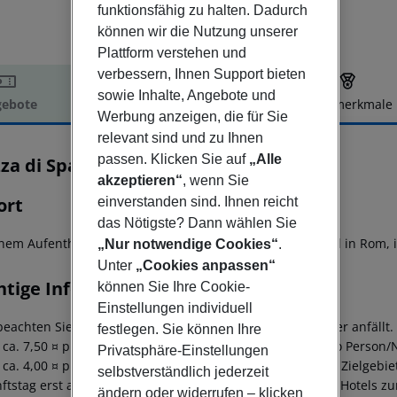
funktionsfähig zu halten. Dadurch
können wir die Nutzung unserer
Plattform verstehen und
verbessern, Ihnen Support bieten
sowie Inhalte, Angebote und
ebote
Hotelbeschreibung
Hotelmerkmale
Werbung anzeigen, die für Sie
elbeschreibung
relevant sind und zu Ihnen
passen. Klicken Sie auf
„Alle
za di Spagna 9
3
akzeptieren“
, wenn Sie
ort
einverstanden sind. Ihnen reicht
das Nötigste? Dann wählen Sie
inem Aufenthalt im Piazza di Spagna 9 wohnen Sie zentral in Rom, 
„Nur notwendige Cookies“
.
Unter
„Cookies anpassen“
htige Informationen
können Sie Ihre Cookie-
Einstellungen individuell
beachten Sie, dass vor Ort pro Person eine Touristensteuer anfällt.
festlegen. Sie können Ihre
: ca. 7,50 ¤ pro Person/Nacht 3-Sterne Hotel: ca. 6,00 ¤ pro Person/
Privatsphäre-Einstellungen
: ca. 4,00 ¤ pro Person/Nacht Bei planmäßiger Ankunft im Zielgeb
selbstverständlich jederzeit
tstag erst ab der offiziellen Check-In-Zeit des jeweiligen Hotels zu
ändern oder widerrufen – klicken