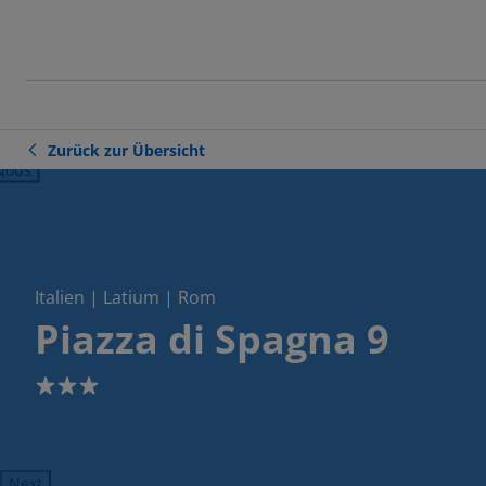
Zurück zur Übersicht
ious
Italien | Latium | Rom
Piazza di Spagna 9
3
Next