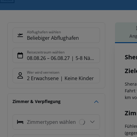
Abflughafen wählen
Ang
Beliebiger Abflughafen
Hot
Reisezeitraum wählen
She
08.08.26
–
06.08.27
5-8 Nächte
Ziel
Wer wird verreisen
2 Erwachsene
Keine Kinder
Shera
Fahrt 
km vo
Zimmer & Verpflegung
Zim
Zimmertypen wählen
Fühle
(gege