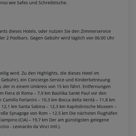
nso wie Safes und Schreibtische.
nts dieses Hotels, oder nutzen Sie den Zimmerservice
oder 2 Poolbars. Gegen Gebühr wird täglich von 06:00 Uhr
 akzeptieren
ilig wird. Zu den Highlights, die dieses Hotel im
n Gebühr), ein Concierge-Service und Kinderbetreuung
, der in einem Umkreis von 15 km fährt.
Entfernungen
km Fiera di Roma – 7,9 km Basilika Sankt Paul vor den
amillo Forlanini – 10,3 km Bocca della Verità – 11,8 km
– 12,1 km Santa Sabina – 12,3 km Kapitolinische Museen –
Große Synagoge von Rom – 12,5 km Die nächsten Flughäfen
 Ciampino (CIA) – 19,7 km Der am günstigsten gelegene
no - Leonardo da Vinci Intl.).