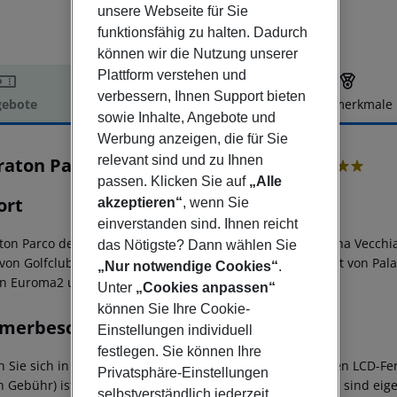
unsere Webseite für Sie
funktionsfähig zu halten. Dadurch
können wir die Nutzung unserer
Plattform verstehen und
verbessern, Ihnen Support bieten
ebote
Hotelbeschreibung
Hotelmerkmale
sowie Inhalte, Angebote und
elbeschreibung
Werbung anzeigen, die für Sie
relevant sind und zu Ihnen
raton Parco de' Medici Rome Hotel
4
passen. Klicken Sie auf
„Alle
ort
akzeptieren“
, wenn Sie
einverstanden sind. Ihnen reicht
ton Parco de'' Medici Rome Hotel in Rom (Zona XL Magliana Vecchia
das Nötigste? Dann wählen Sie
von Golfclub Parco de'' Medici und eine 11-minütige Fahrt von PalaL
„Nur notwendige Cookies“
.
n Euroma2 und 31,4 km von Zoomarine entfernt.
Unter
„Cookies anpassen“
können Sie Ihre Cookie-
merbeschreibung
Einstellungen individuell
festlegen. Sie können Ihre
n Sie sich in einem der 815 Zimmer, die Minibar und einen LCD-Fe
Privatsphäre-Einstellungen
n Gebühr) ist ebenso verfügbar wie Satellitenempfang. Es sind 
selbstverständlich jederzeit