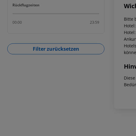
Wic
Rückflugzeiten
Rückflugzeiten
Bitte 
00:00
23:59
Hotel
Hotel
Ankunf
Hotel
Filter zurücksetzen
könne
Hin
Diese
Bedür