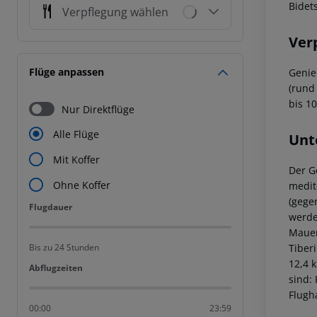
Bidet
Verpflegung wählen
Ver
Flüge anpassen
Genie
(rund
bis 1
Nur Direktflüge
Alle Flüge
Unt
Mit Koffer
Der G
Ohne Koffer
medit
(gege
Flugdauer
Flugdauer
werde
Mauer
Tiber
Bis zu 24 Stunden
12,4 
Abflugzeiten
Abflugzeiten
sind:
Flugh
00:00
23:59