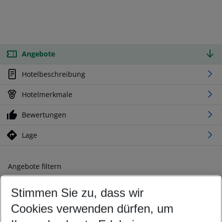
Angebote
Hotelbeschreibung
Hotelmerkmale
Bewertungen
Lage
Angebote filtern
Ändern Sie Ihre Kriterien nach Ihren Wünschen
Stimmen Sie zu, dass wir
Abflughafen wählen
Beliebiger Abflughafen
Cookies verwenden dürfen, um
Reisezeitraum wählen