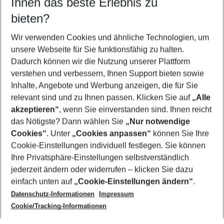
Ihnen das beste Erlebnis zu
09.08.26
–
07.08.27
5-8 Nächte
bieten?
Wer wird verreisen
2 Erwachsene
Keine Kinder
Wir verwenden Cookies und ähnliche Technologien, um
unsere Webseite für Sie funktionsfähig zu halten.
Mehr Filter anzeigen
Dadurch können wir die Nutzung unserer Plattform
verstehen und verbessern, Ihnen Support bieten sowie
Inhalte, Angebote und Werbung anzeigen, die für Sie
relevant sind und zu Ihnen passen. Klicken Sie auf
„Alle
akzeptieren“
, wenn Sie einverstanden sind. Ihnen reicht
das Nötigste? Dann wählen Sie
„Nur notwendige
Footer
Cookies“
. Unter
„Cookies anpassen“
können Sie Ihre
Footer navigation
Cookie-Einstellungen individuell festlegen. Sie können
Über uns
Ihre Privatsphäre-Einstellungen selbstverständlich
AGB
jederzeit ändern oder widerrufen – klicken Sie dazu
Service & Hilfe
Cookie-Einstellungen ändern
einfach unten auf
„Cookie-Einstellungen ändern“
.
Barrierefreies Reisen
Datenschutz-Informationen
Impressum
Cookie-Richtlinie
Folgen Sie uns
Check-in
Cookie/Tracking-Informationen
Datenschutz
FAQ
Impressum