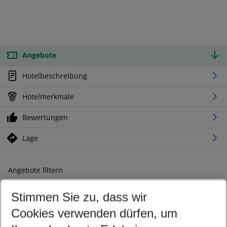
Angebote
Hotelbeschreibung
Hotelmerkmale
Bewertungen
Lage
Angebote filtern
Ändern Sie Ihre Kriterien nach Ihren Wünschen
Stimmen Sie zu, dass wir
Abflughafen wählen
Beliebiger Abflughafen
Cookies verwenden dürfen, um
Reisezeitraum wählen