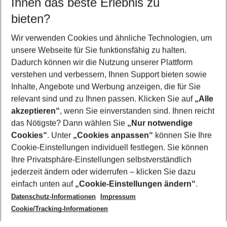
Ihnen das beste Erlebnis zu
09.08.26
–
07.08.27
5-8 Nächte
bieten?
Wer wird verreisen
2 Erwachsene
Keine Kinder
Wir verwenden Cookies und ähnliche Technologien, um
unsere Webseite für Sie funktionsfähig zu halten.
Mehr Filter anzeigen
Dadurch können wir die Nutzung unserer Plattform
verstehen und verbessern, Ihnen Support bieten sowie
Inhalte, Angebote und Werbung anzeigen, die für Sie
relevant sind und zu Ihnen passen. Klicken Sie auf
„Alle
akzeptieren“
, wenn Sie einverstanden sind. Ihnen reicht
das Nötigste? Dann wählen Sie
„Nur notwendige
Footer
Cookies“
. Unter
„Cookies anpassen“
können Sie Ihre
Footer navigation
Cookie-Einstellungen individuell festlegen. Sie können
Über uns
Ihre Privatsphäre-Einstellungen selbstverständlich
AGB
jederzeit ändern oder widerrufen – klicken Sie dazu
Service & Hilfe
Cookie-Einstellungen ändern
einfach unten auf
„Cookie-Einstellungen ändern“
.
Barrierefreies Reisen
Datenschutz-Informationen
Impressum
Cookie-Richtlinie
Folgen Sie uns
Check-in
Cookie/Tracking-Informationen
Datenschutz
FAQ
Impressum