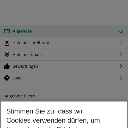
Angebote
Hotelbeschreibung
Hotelmerkmale
Bewertungen
Lage
Angebote filtern
Ändern Sie Ihre Kriterien nach Ihren Wünschen
Stimmen Sie zu, dass wir
Abflughafen wählen
Beliebiger Abflughafen
Cookies verwenden dürfen, um
Reisezeitraum wählen