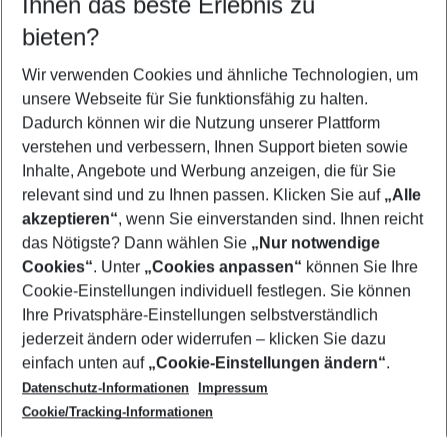
Ihnen das beste Erlebnis zu
08.08.26
–
06.08.27
5-8 Nächte
bieten?
Wer wird verreisen
2 Erwachsene
Keine Kinder
Wir verwenden Cookies und ähnliche Technologien, um
unsere Webseite für Sie funktionsfähig zu halten.
Mehr Filter anzeigen
Dadurch können wir die Nutzung unserer Plattform
verstehen und verbessern, Ihnen Support bieten sowie
Inhalte, Angebote und Werbung anzeigen, die für Sie
relevant sind und zu Ihnen passen. Klicken Sie auf
„Alle
akzeptieren“
, wenn Sie einverstanden sind. Ihnen reicht
das Nötigste? Dann wählen Sie
„Nur notwendige
Footer
Cookies“
. Unter
„Cookies anpassen“
können Sie Ihre
Footer navigation
Cookie-Einstellungen individuell festlegen. Sie können
Über uns
Ihre Privatsphäre-Einstellungen selbstverständlich
AGB
jederzeit ändern oder widerrufen – klicken Sie dazu
Service & Hilfe
Cookie-Einstellungen ändern
einfach unten auf
„Cookie-Einstellungen ändern“
.
Barrierefreies Reisen
Datenschutz-Informationen
Impressum
Cookie-Richtlinie
Folgen Sie uns
Check-in
Cookie/Tracking-Informationen
Datenschutz
FAQ
Impressum