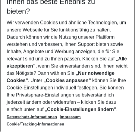
Ihnen das beste Erlebnis zu
08.08.26
–
06.08.27
5-8 Nächte
bieten?
Wer wird verreisen
2 Erwachsene
Keine Kinder
Wir verwenden Cookies und ähnliche Technologien, um
unsere Webseite für Sie funktionsfähig zu halten.
Mehr Filter anzeigen
Dadurch können wir die Nutzung unserer Plattform
verstehen und verbessern, Ihnen Support bieten sowie
Inhalte, Angebote und Werbung anzeigen, die für Sie
relevant sind und zu Ihnen passen. Klicken Sie auf
„Alle
akzeptieren“
, wenn Sie einverstanden sind. Ihnen reicht
das Nötigste? Dann wählen Sie
„Nur notwendige
Footer
Cookies“
. Unter
„Cookies anpassen“
können Sie Ihre
Footer navigation
Cookie-Einstellungen individuell festlegen. Sie können
Über uns
Ihre Privatsphäre-Einstellungen selbstverständlich
AGB
jederzeit ändern oder widerrufen – klicken Sie dazu
Service & Hilfe
Cookie-Einstellungen ändern
einfach unten auf
„Cookie-Einstellungen ändern“
.
Barrierefreies Reisen
Datenschutz-Informationen
Impressum
Cookie-Richtlinie
Folgen Sie uns
Check-in
Cookie/Tracking-Informationen
Datenschutz
FAQ
Impressum