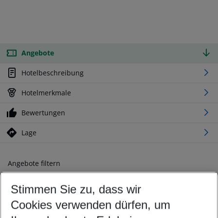
Angebote
Hotelbeschreibung
Hotelmerkmale
Bewertungen
Lage
Angebote filtern
Ändern Sie Ihre Kriterien nach Ihren Wünschen
Stimmen Sie zu, dass wir
Abflughafen wählen
Beliebiger Abflughafen
Cookies verwenden dürfen, um
Reisezeitraum wählen