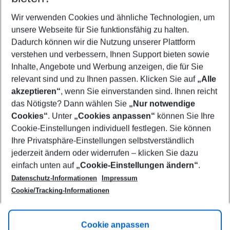
Wer wird verreisen
2 Erwachsene
Keine Kinder
Wir verwenden Cookies und ähnliche Technologien, um
unsere Webseite für Sie funktionsfähig zu halten.
Mehr Filter anzeigen
Dadurch können wir die Nutzung unserer Plattform
verstehen und verbessern, Ihnen Support bieten sowie
Inhalte, Angebote und Werbung anzeigen, die für Sie
relevant sind und zu Ihnen passen. Klicken Sie auf
„Alle
akzeptieren“
, wenn Sie einverstanden sind. Ihnen reicht
das Nötigste? Dann wählen Sie
„Nur notwendige
Footer
Cookies“
. Unter
„Cookies anpassen“
können Sie Ihre
Footer navigation
Cookie-Einstellungen individuell festlegen. Sie können
Über uns
Ihre Privatsphäre-Einstellungen selbstverständlich
AGB
jederzeit ändern oder widerrufen – klicken Sie dazu
Service & Hilfe
Cookie-Einstellungen ändern
einfach unten auf
„Cookie-Einstellungen ändern“
.
Barrierefreies Reisen
Datenschutz-Informationen
Impressum
Cookie-Richtlinie
Folgen Sie uns
Check-in
Cookie/Tracking-Informationen
Datenschutz
FAQ
Impressum
Flugbeschränkungen
Hilfe & Kontakt
Cookie anpassen