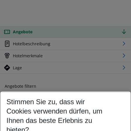
Angebote
Hotelbeschreibung
Hotelmerkmale
Lage
Angebote filtern
Ändern Sie Ihre Kriterien nach Ihren Wünschen
Stimmen Sie zu, dass wir
Abflughafen wählen
Beliebiger Abflughafen
Cookies verwenden dürfen, um
Reisezeitraum wählen
Ihnen das beste Erlebnis zu
10.08.26
–
08.08.27
5-8 Nächte
bieten?