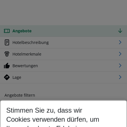
Angebote
Hotelbeschreibung
Hotelmerkmale
Bewertungen
Lage
Angebote filtern
Ändern Sie Ihre Kriterien nach Ihren Wünschen
Stimmen Sie zu, dass wir
Abflughafen wählen
Beliebiger Abflughafen
Cookies verwenden dürfen, um
Reisezeitraum wählen