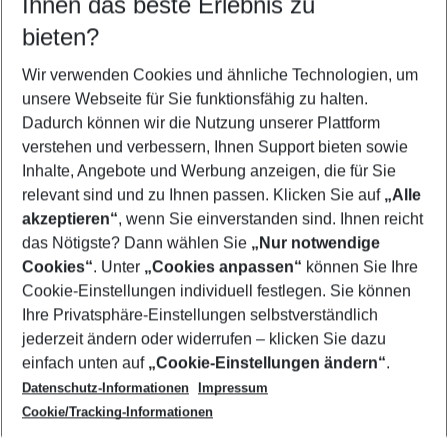
Ihnen das beste Erlebnis zu
10.08.26
–
08.08.27
5-8 Nächte
bieten?
Wer wird verreisen
2 Erwachsene
Keine Kinder
Wir verwenden Cookies und ähnliche Technologien, um
unsere Webseite für Sie funktionsfähig zu halten.
Mehr Filter anzeigen
Dadurch können wir die Nutzung unserer Plattform
verstehen und verbessern, Ihnen Support bieten sowie
Inhalte, Angebote und Werbung anzeigen, die für Sie
relevant sind und zu Ihnen passen. Klicken Sie auf
„Alle
akzeptieren“
, wenn Sie einverstanden sind. Ihnen reicht
das Nötigste? Dann wählen Sie
„Nur notwendige
Footer
Cookies“
. Unter
„Cookies anpassen“
können Sie Ihre
Footer navigation
Cookie-Einstellungen individuell festlegen. Sie können
Über uns
Ihre Privatsphäre-Einstellungen selbstverständlich
AGB
jederzeit ändern oder widerrufen – klicken Sie dazu
Service & Hilfe
Cookie-Einstellungen ändern
einfach unten auf
„Cookie-Einstellungen ändern“
.
Barrierefreies Reisen
Datenschutz-Informationen
Impressum
Cookie-Richtlinie
Folgen Sie uns
Check-in
Cookie/Tracking-Informationen
Datenschutz
FAQ
Impressum