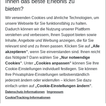
Ihnen das beste Erlebnis zu
09.08.26
–
07.08.27
5-8 Nächte
bieten?
Wer wird verreisen
2 Erwachsene
Keine Kinder
Wir verwenden Cookies und ähnliche Technologien, um
unsere Webseite für Sie funktionsfähig zu halten.
Mehr Filter anzeigen
Dadurch können wir die Nutzung unserer Plattform
verstehen und verbessern, Ihnen Support bieten sowie
Inhalte, Angebote und Werbung anzeigen, die für Sie
relevant sind und zu Ihnen passen. Klicken Sie auf
„Alle
akzeptieren“
, wenn Sie einverstanden sind. Ihnen reicht
das Nötigste? Dann wählen Sie
„Nur notwendige
Footer
Cookies“
. Unter
„Cookies anpassen“
können Sie Ihre
Footer navigation
Cookie-Einstellungen individuell festlegen. Sie können
Über uns
Ihre Privatsphäre-Einstellungen selbstverständlich
AGB
jederzeit ändern oder widerrufen – klicken Sie dazu
Service & Hilfe
Cookie-Einstellungen ändern
einfach unten auf
„Cookie-Einstellungen ändern“
.
Barrierefreies Reisen
Datenschutz-Informationen
Impressum
Cookie-Richtlinie
Folgen Sie uns
Check-in
Cookie/Tracking-Informationen
Datenschutz
FAQ
Impressum