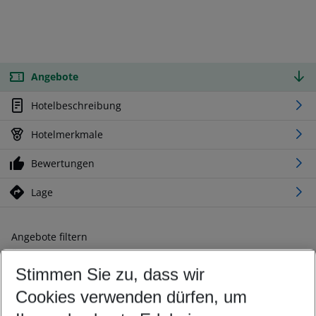
Angebote
Hotelbeschreibung
Hotelmerkmale
Bewertungen
Lage
Angebote filtern
Ändern Sie Ihre Kriterien nach Ihren Wünschen
Stimmen Sie zu, dass wir
Abflughafen wählen
Beliebiger Abflughafen
Cookies verwenden dürfen, um
Reisezeitraum wählen