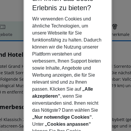
Erlebnis zu bieten?
Wir verwenden Cookies und
ähnliche Technologien, um
unsere Webseite für Sie
ebote
Hotelbeschreibung
Hotelmerkmale
funktionsfähig zu halten. Dadurch
elbeschreibung
können wir die Nutzung unserer
nd Hotel Capodimonte
Plattform verstehen und
4
verbessern, Ihnen Support bieten
otel Grand Hotel Capodimonte liegt ca. 250 m vom Strand Sorrento 
sowie Inhalte, Angebote und
ie Stadt Sorrento ist ca. 1 km entfernt (Amalfi ca. 31 km). Die nä
Werbung anzeigen, die für Sie
 Folgende Sehenswürdigkeiten sind vom Hotel aus erreichbar: Vallo
relevant sind und zu Ihnen
ological Museum MAR (ca. 10 km), Museum of Paper (ca. 19 km) und 
passen. Klicken Sie auf
„Alle
0 m entfernt). Der Flughafen (NAP) ist ca. 53 km entfernt.
akzeptieren“
, wenn Sie
einverstanden sind. Ihnen reicht
merbeschreibung
das Nötigste? Dann wählen Sie
„Nur notwendige Cookies“
.
l Klassisch Zimmer: Die Zimmer sind ausgestattet mit Babybett (geg
Unter
„Cookies anpassen“
latscreen-Sat-TV sowie individuell regulierbarer Klimaanlage und 