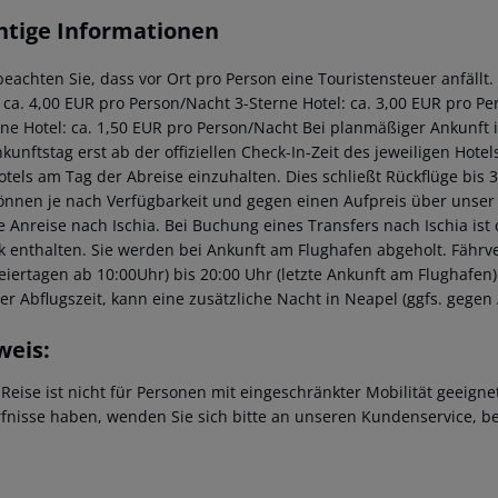
htige Informationen
 beachten Sie, dass vor Ort pro Person eine Touristensteuer anfällt
: ca. 4,00 EUR pro Person/Nacht 3-Sterne Hotel: ca. 3,00 EUR pro P
rne Hotel: ca. 1,50 EUR pro Person/Nacht Bei planmäßiger Ankunft
unftstag erst ab der offiziellen Check-In-Zeit des jeweiligen Hotels
otels am Tag der Abreise einzuhalten. Dies schließt Rückflüge bis 
önnen je nach Verfügbarkeit und gegen einen Aufpreis über unser
ie Anreise nach Ischia. Bei Buchung eines Transfers nach Ischia is
k enthalten. Sie werden bei Ankunft am Flughafen abgeholt. Fährv
eiertagen ab 10:00Uhr) bis 20:00 Uhr (letzte Ankunft am Flughafen)
rer Abflugszeit, kann eine zusätzliche Nacht in Neapel (ggfs. gege
weis:
 Reise ist nicht für Personen mit eingeschränkter Mobilität geeign
fnisse haben, wenden Sie sich bitte an unseren Kundenservice, be