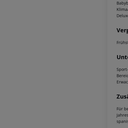
Babyb
Klima
Delux
Ver
Frühs
Unt
Sport
Berei
Erwac
Zus
Für b
Jahre
spani