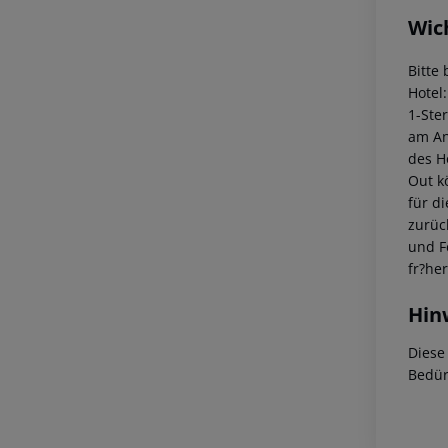
Wic
Bitte
Hotel
1-Ste
am Ank
des H
Out k
für d
zurüc
und F
fr?he
Hin
Diese
Bedür