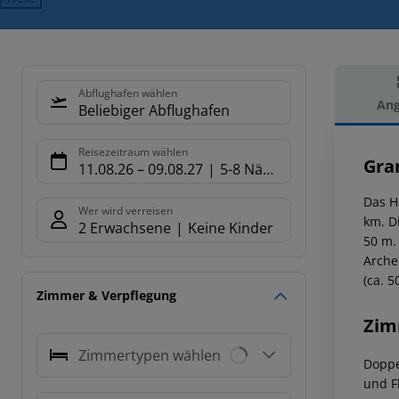
Abflughafen wählen
Ang
Beliebiger Abflughafen
Hot
Reisezeitraum wählen
Gra
11.08.26
–
09.08.27
5-8 Nächte
Das H
Wer wird verreisen
km. D
2 Erwachsene
Keine Kinder
50 m.
Arche
(ca. 5
Zimmer & Verpflegung
Zim
Zimmertypen wählen
Doppe
und F