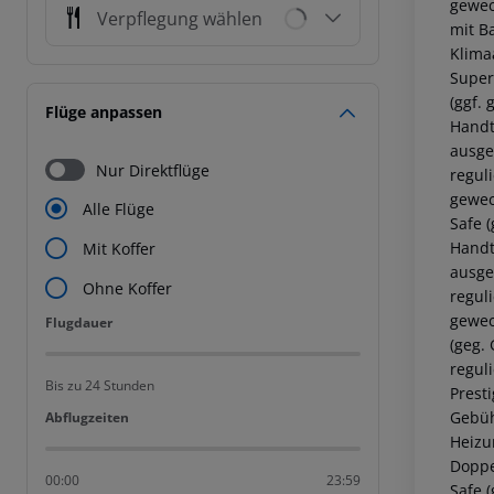
gewec
Verpflegung wählen
mit B
Klima
Super
(ggf.
Flüge anpassen
Handt
ausge
Nur Direktflüge
regul
gewec
Alle Flüge
Safe 
Handt
Mit Koffer
ausge
Ohne Koffer
regul
gewec
Flugdauer
Flugdauer
(geg.
regul
Bis zu 24 Stunden
Prest
Gebüh
Abflugzeiten
Abflugzeiten
Heizu
Doppe
00:00
23:59
Safe 