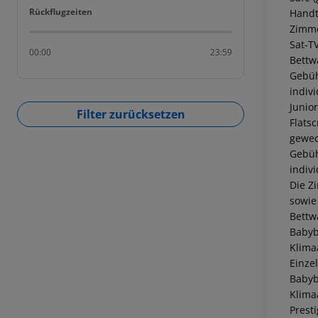
Rückflugzeiten
Rückflugzeiten
Handt
Zimme
Sat-T
00:00
23:59
Bettw
Gebüh
indiv
Junio
Filter zurücksetzen
Flats
gewec
Gebüh
indiv
Die Z
sowie
Bettw
Babyb
Klima
Einze
Babyb
Klima
Prest