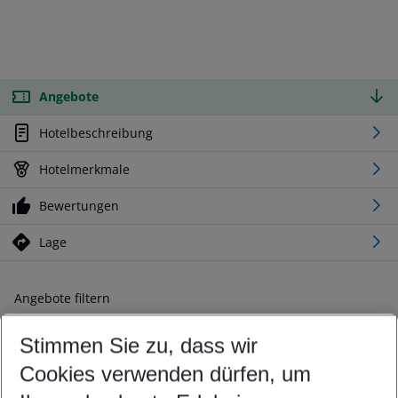
Angebote
Hotelbeschreibung
Hotelmerkmale
Bewertungen
Lage
Angebote filtern
Ändern Sie Ihre Kriterien nach Ihren Wünschen
Stimmen Sie zu, dass wir
Abflughafen wählen
Beliebiger Abflughafen
Cookies verwenden dürfen, um
Reisezeitraum wählen