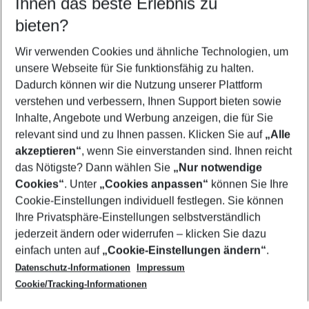
Ihnen das beste Erlebnis zu
09.08.26
–
07.08.27
5-8 Nächte
bieten?
Wer wird verreisen
2 Erwachsene
Keine Kinder
Wir verwenden Cookies und ähnliche Technologien, um
unsere Webseite für Sie funktionsfähig zu halten.
Mehr Filter anzeigen
Dadurch können wir die Nutzung unserer Plattform
verstehen und verbessern, Ihnen Support bieten sowie
Inhalte, Angebote und Werbung anzeigen, die für Sie
relevant sind und zu Ihnen passen. Klicken Sie auf
„Alle
akzeptieren“
, wenn Sie einverstanden sind. Ihnen reicht
das Nötigste? Dann wählen Sie
„Nur notwendige
Footer
Cookies“
. Unter
„Cookies anpassen“
können Sie Ihre
Footer navigation
Cookie-Einstellungen individuell festlegen. Sie können
Über uns
Ihre Privatsphäre-Einstellungen selbstverständlich
AGB
jederzeit ändern oder widerrufen – klicken Sie dazu
Service & Hilfe
Cookie-Einstellungen ändern
einfach unten auf
„Cookie-Einstellungen ändern“
.
Barrierefreies Reisen
Datenschutz-Informationen
Impressum
Cookie-Richtlinie
Folgen Sie uns
Check-in
Cookie/Tracking-Informationen
Datenschutz
FAQ
Impressum