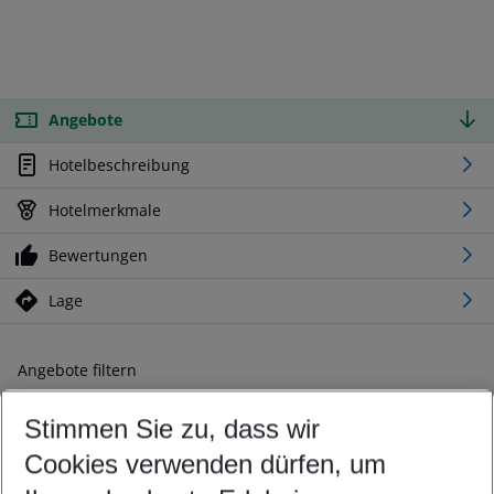
Angebote
Hotelbeschreibung
Hotelmerkmale
Bewertungen
Lage
Angebote filtern
Ändern Sie Ihre Kriterien nach Ihren Wünschen
Stimmen Sie zu, dass wir
Abflughafen wählen
Beliebiger Abflughafen
Cookies verwenden dürfen, um
Reisezeitraum wählen