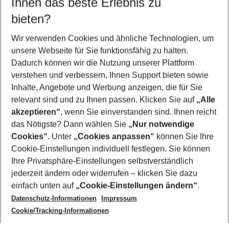
Ihnen das beste Erlebnis zu
09.08.26
–
07.08.27
5-8 Nächte
bieten?
Wer wird verreisen
2 Erwachsene
Keine Kinder
Wir verwenden Cookies und ähnliche Technologien, um
unsere Webseite für Sie funktionsfähig zu halten.
Mehr Filter anzeigen
Dadurch können wir die Nutzung unserer Plattform
verstehen und verbessern, Ihnen Support bieten sowie
Inhalte, Angebote und Werbung anzeigen, die für Sie
relevant sind und zu Ihnen passen. Klicken Sie auf
„Alle
akzeptieren“
, wenn Sie einverstanden sind. Ihnen reicht
das Nötigste? Dann wählen Sie
„Nur notwendige
Footer
Cookies“
. Unter
„Cookies anpassen“
können Sie Ihre
Footer navigation
Cookie-Einstellungen individuell festlegen. Sie können
Über uns
Ihre Privatsphäre-Einstellungen selbstverständlich
AGB
jederzeit ändern oder widerrufen – klicken Sie dazu
Service & Hilfe
Cookie-Einstellungen ändern
einfach unten auf
„Cookie-Einstellungen ändern“
.
Barrierefreies Reisen
Datenschutz-Informationen
Impressum
Cookie-Richtlinie
Folgen Sie uns
Check-in
Cookie/Tracking-Informationen
Datenschutz
FAQ
Impressum