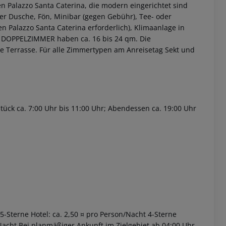
en Palazzo Santa Caterina, die modern eingerichtet sind
r Dusche, Fön, Minibar (gegen Gebühr), Tee- oder
en Palazzo Santa Caterina erforderlich), Klimaanlage in
 DOPPELZIMMER haben ca. 16 bis 24 qm.
Die
e Terrasse.
Für alle Zimmertypen am Anreisetag Sekt und
 akzeptieren
tück ca. 7:00 Uhr bis 11:00 Uhr; Abendessen ca. 19:00 Uhr
 5-Sterne Hotel: ca. 2,50 ¤ pro Person/Nacht 4-Sterne
/Nacht Bei planmäßiger Ankunft im Zielgebiet ab 04:00 Uhr