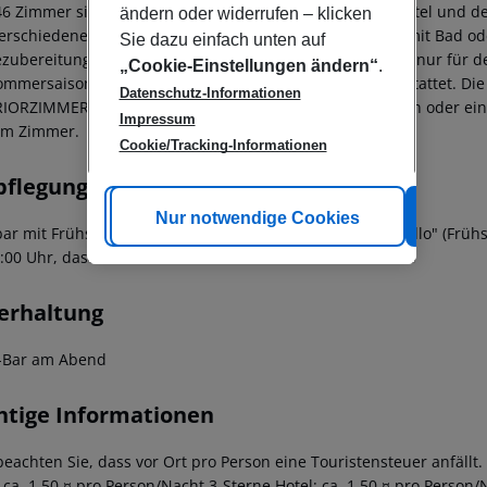
46 Zimmer sind auf zwei Gebäude verteilt, das Ariston Hotel und d
ändern oder widerrufen – klicken
erschiedene Zimmertypen aufweisen. Alle Zimmer sind mit Bad ode
Sie dazu einfach unten auf
ezubereitung, Telefon, LCD-Fernseher, Wifi, Safe (Kaution nur für d
„Cookie-Einstellungen ändern“
.
ommersaison (nach Ermessen des Managements) ausgestattet.
Die
Datenschutz-Informationen
IORZIMMER haben bei gleicher Ausstattung einen Balkon oder ein
Impressum
im Zimmer.
Cookie/Tracking-Informationen
pflegung
Cookie anpassen
Nur notwendige Cookies
Alle
ar mit Frühstück oder Halbpension.
Restaurant "Pirandello" (Frühs
1:00 Uhr, das im Sommer auf der Terrasse stattfindet.
erhaltung
-Bar am Abend
htige Informationen
beachten Sie, dass vor Ort pro Person eine Touristensteuer anfällt.
: ca. 1,50 ¤ pro Person/Nacht 3-Sterne Hotel: ca. 1,50 ¤ pro Person