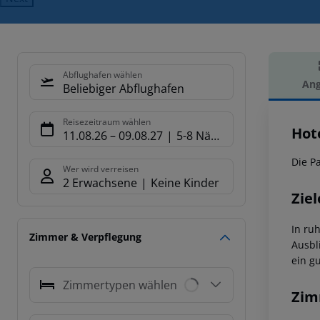
Abflughafen wählen
Ang
Beliebiger Abflughafen
Hot
Reisezeitraum wählen
Hot
11.08.26
–
09.08.27
5-8 Nächte
Die P
Wer wird verreisen
2 Erwachsene
Keine Kinder
Ziel
In ru
Zimmer & Verpflegung
Ausbl
ein g
Zimmertypen wählen
Zim