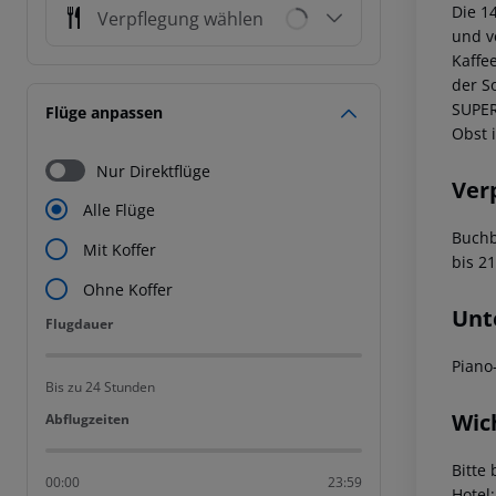
Die 1
Verpflegung wählen
und v
Kaffe
der S
SUPER
Flüge anpassen
Obst 
Nur Direktflüge
Ver
Alle Flüge
Buchb
Mit Koffer
bis 2
Ohne Koffer
Unt
Flugdauer
Flugdauer
Piano
Bis zu 24 Stunden
Wic
Abflugzeiten
Abflugzeiten
Bitte 
00:00
23:59
Hotel