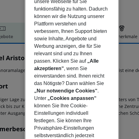
unsere Webseite für Sie
funktionsfähig zu halten. Dadurch
können wir die Nutzung unserer
Plattform verstehen und
verbessern, Ihnen Support bieten
ebote
Hotelbeschreibung
Hotelmerkmale
sowie Inhalte, Angebote und
elbeschreibung
Werbung anzeigen, die für Sie
relevant sind und zu Ihnen
el Ariston
passen. Klicken Sie auf
„Alle
4
akzeptieren“
, wenn Sie
anoramalage des Hotels Ariston & Palazzo Santa Caterina ist eine d
einverstanden sind. Ihnen reicht
das Nötigste? Dann wählen Sie
ort
„Nur notwendige Cookies“
.
Unter
„Cookies anpassen“
higer Lage zu Füssen des antiken griechischen Amphitheaters von T
können Sie Ihre Cookie-
ick bis zur Küste Kalabriens. Der nahe gelegene historische Zentru
uter Ausgangspunkt um die historischen und landschaftlichen Schö
Einstellungen individuell
festlegen. Sie können Ihre
merbeschreibung
Privatsphäre-Einstellungen
selbstverständlich jederzeit