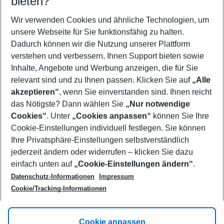
bieten?
Wer wird verreisen
2 Erwachsene
Keine Kinder
Wir verwenden Cookies und ähnliche Technologien, um
unsere Webseite für Sie funktionsfähig zu halten.
Mehr Filter anzeigen
Dadurch können wir die Nutzung unserer Plattform
verstehen und verbessern, Ihnen Support bieten sowie
Inhalte, Angebote und Werbung anzeigen, die für Sie
relevant sind und zu Ihnen passen. Klicken Sie auf
„Alle
akzeptieren“
, wenn Sie einverstanden sind. Ihnen reicht
das Nötigste? Dann wählen Sie
„Nur notwendige
Footer
Cookies“
. Unter
„Cookies anpassen“
können Sie Ihre
Footer navigation
Cookie-Einstellungen individuell festlegen. Sie können
Über uns
Ihre Privatsphäre-Einstellungen selbstverständlich
AGB
jederzeit ändern oder widerrufen – klicken Sie dazu
Service & Hilfe
Cookie-Einstellungen ändern
einfach unten auf
„Cookie-Einstellungen ändern“
.
Barrierefreies Reisen
Datenschutz-Informationen
Impressum
Cookie-Richtlinie
Folgen Sie uns
Check-in
Cookie/Tracking-Informationen
Datenschutz
FAQ
Impressum
Flugbeschränkungen
Hilfe & Kontakt
Cookie anpassen