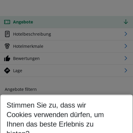
Angebote
Hotelbeschreibung
Hotelmerkmale
Bewertungen
Lage
Angebote filtern
Ändern Sie Ihre Kriterien nach Ihren Wünschen
Stimmen Sie zu, dass wir
Abflughafen wählen
Beliebiger Abflughafen
Cookies verwenden dürfen, um
Reisezeitraum wählen
Ihnen das beste Erlebnis zu
07.08.26
–
05.08.27
5-8 Nächte