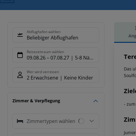
Abflughafen wählen
Ang
Beliebiger Abflughafen
Hot
Reisezeitraum wählen
Ter
09.08.26
–
07.08.27
5-8 Nächte
Das u
Wer wird verreisen
Soulf
2 Erwachsene
Keine Kinder
Ziel
Zimmer & Verpflegung
- zum
Zim
Zimmertypen wählen
Junio