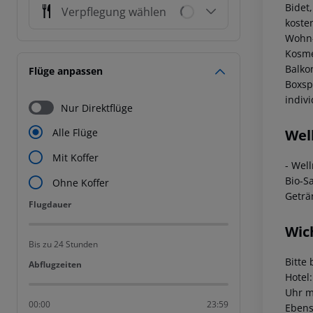
Bidet
Verpflegung wählen
kosten
Wohn-
Kosmet
Balko
Flüge anpassen
Boxsp
indivi
Nur Direktflüge
Wel
Alle Flüge
Mit Koffer
- Wel
Bio-S
Ohne Koffer
Geträ
Flugdauer
Flugdauer
Wic
Bis zu 24 Stunden
Bitte 
Abflugzeiten
Abflugzeiten
Hotel
Uhr m
00:00
23:59
Ebens