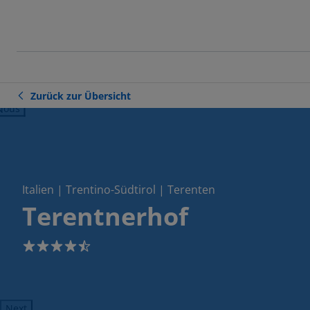
Zurück zur Übersicht
ious
Italien | Trentino-Südtirol | Terenten
Terentnerhof
4.5
Next