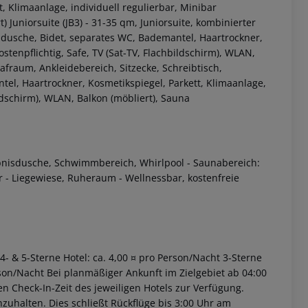
, Klimaanlage, individuell regulierbar, Minibar
t) Juniorsuite (JB3) - 31-35 qm, Juniorsuite, kombinierter
ndusche, Bidet, separates WC, Bademantel, Haartrockner,
ostenpflichtig, Safe, TV (Sat-TV, Flachbildschirm), WLAN,
afraum, Ankleidebereich, Sitzecke, Schreibtisch,
l, Haartrockner, Kosmetikspiegel, Parkett, Klimaanlage,
ildschirm), WLAN, Balkon (möbliert), Sauna
 akzeptieren
lebnisdusche, Schwimmbereich, Whirlpool - Saunabereich:
 Liegewiese, Ruheraum - Wellnessbar, kostenfreie
 4- & 5-Sterne Hotel: ca. 4,00 ¤ pro Person/Nacht 3-Sterne
erson/Nacht Bei planmäßiger Ankunft im Zielgebiet ab 04:00
n Check-In-Zeit des jeweiligen Hotels zur Verfügung.
inzuhalten. Dies schließt Rückflüge bis 3:00 Uhr am