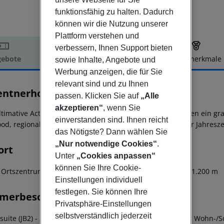
funktionsfähig zu halten. Dadurch
können wir die Nutzung unserer
Plattform verstehen und
verbessern, Ihnen Support bieten
ebote
Hotelbeschreibung
Hotelmerkmale
sowie Inhalte, Angebote und
Werbung anzeigen, die für Sie
elbeschreibung
relevant sind und zu Ihnen
entnerhof
passen. Klicken Sie auf
„Alle
4.5
akzeptieren“
, wenn Sie
ltimative Active & Lifestylehotel im Pustertal beschert Ihnen ein g
einverstanden sind. Ihnen reicht
ood, regionale Leckerbissen sowie Aktivabenteuer zu jeder Jahresze
das Nötigste? Dann wählen Sie
„Nur notwendige Cookies“
.
ort
Unter
„Cookies anpassen“
können Sie Ihre Cookie-
 Ortszentrum: Terenten, ca. 300 m - ruhig - Höhe Ort: ca. 1.200 m
Einstellungen individuell
festlegen. Sie können Ihre
merbeschreibung
Privatsphäre-Einstellungen
selbstverständlich jederzeit
rsuite (JB2) - 26-30 qm, Juniorsuite, Südseite, kombinierter Wohn-/