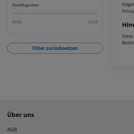
Folge
Rückflugzeiten
Rückflugzeiten
hinzu
00:00
23:59
Hin
Diese
Bedür
Filter zurücksetzen
Footer
Footer navigation
Über uns
AGB