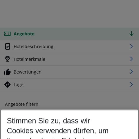
Angebote
Hotelbeschreibung
Hotelmerkmale
Bewertungen
Lage
Angebote filtern
Ändern Sie Ihre Kriterien nach Ihren Wünschen
Stimmen Sie zu, dass wir
Abflughafen wählen
Beliebiger Abflughafen
Cookies verwenden dürfen, um
Reisezeitraum wählen