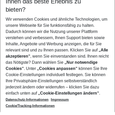
Ihnen das beste Erlebnis zu
11.08.26
–
09.08.27
5-8 Nächte
bieten?
Wer wird verreisen
2 Erwachsene
Keine Kinder
Wir verwenden Cookies und ähnliche Technologien, um
unsere Webseite für Sie funktionsfähig zu halten.
Mehr Filter anzeigen
Dadurch können wir die Nutzung unserer Plattform
verstehen und verbessern, Ihnen Support bieten sowie
Inhalte, Angebote und Werbung anzeigen, die für Sie
relevant sind und zu Ihnen passen. Klicken Sie auf
„Alle
akzeptieren“
, wenn Sie einverstanden sind. Ihnen reicht
das Nötigste? Dann wählen Sie
„Nur notwendige
Footer
Cookies“
. Unter
„Cookies anpassen“
können Sie Ihre
Footer navigation
Cookie-Einstellungen individuell festlegen. Sie können
Über uns
Ihre Privatsphäre-Einstellungen selbstverständlich
AGB
jederzeit ändern oder widerrufen – klicken Sie dazu
Service & Hilfe
Cookie-Einstellungen ändern
einfach unten auf
„Cookie-Einstellungen ändern“
.
Barrierefreies Reisen
Datenschutz-Informationen
Impressum
Cookie-Richtlinie
Folgen Sie uns
Check-in
Cookie/Tracking-Informationen
Datenschutz
FAQ
Impressum