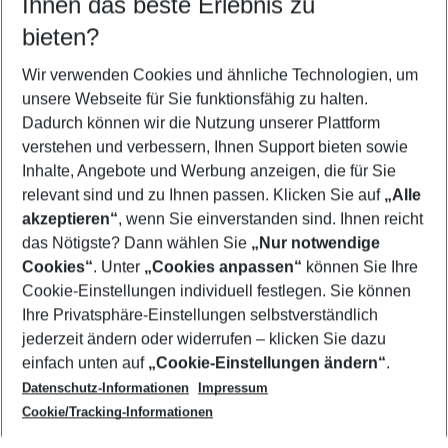
Ihnen das beste Erlebnis zu
10.08.26
–
08.08.27
5-8 Nächte
bieten?
Wer wird verreisen
2 Erwachsene
Keine Kinder
Wir verwenden Cookies und ähnliche Technologien, um
unsere Webseite für Sie funktionsfähig zu halten.
Mehr Filter anzeigen
Dadurch können wir die Nutzung unserer Plattform
verstehen und verbessern, Ihnen Support bieten sowie
Inhalte, Angebote und Werbung anzeigen, die für Sie
relevant sind und zu Ihnen passen. Klicken Sie auf
„Alle
akzeptieren“
, wenn Sie einverstanden sind. Ihnen reicht
das Nötigste? Dann wählen Sie
„Nur notwendige
Footer
Cookies“
. Unter
„Cookies anpassen“
können Sie Ihre
Footer navigation
Cookie-Einstellungen individuell festlegen. Sie können
Über uns
Ihre Privatsphäre-Einstellungen selbstverständlich
AGB
jederzeit ändern oder widerrufen – klicken Sie dazu
Service & Hilfe
Cookie-Einstellungen ändern
einfach unten auf
„Cookie-Einstellungen ändern“
.
Barrierefreies Reisen
Datenschutz-Informationen
Impressum
Cookie-Richtlinie
Folgen Sie uns
Check-in
Cookie/Tracking-Informationen
Datenschutz
FAQ
Impressum