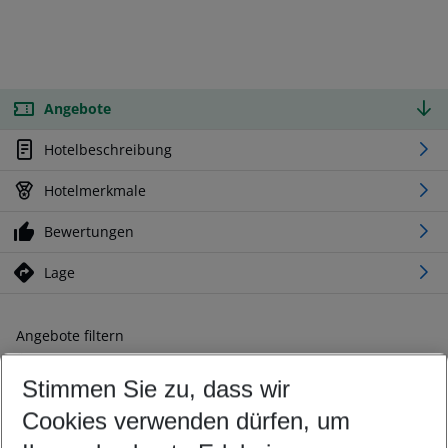
Angebote
Hotelbeschreibung
Hotelmerkmale
Bewertungen
Lage
Angebote filtern
Ändern Sie Ihre Kriterien nach Ihren Wünschen
Stimmen Sie zu, dass wir
Abflughafen wählen
Beliebiger Abflughafen
Cookies verwenden dürfen, um
Reisezeitraum wählen