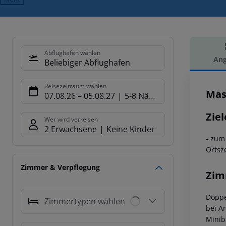
Abflughafen wählen
Ang
Beliebiger Abflughafen
Hot
Reisezeitraum wählen
Mas
07.08.26
–
05.08.27
5-8 Nächte
Ziel
Wer wird verreisen
2 Erwachsene
Keine Kinder
- zum 
Ortsz
Zimmer & Verpflegung
Zim
Doppe
Zimmertypen wählen
bei A
Miniba