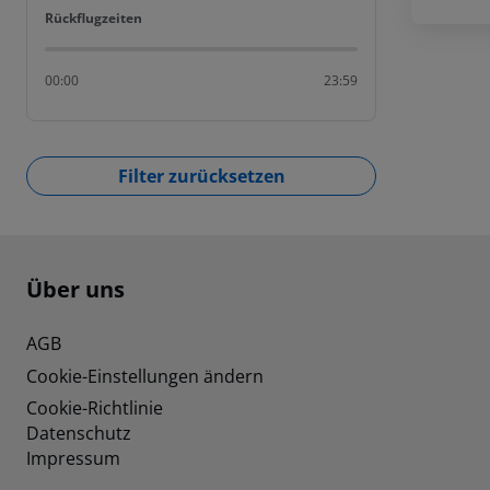
Rückflugzeiten
Rückflugzeiten
00:00
23:59
Filter zurücksetzen
Footer
Footer navigation
Über uns
AGB
Cookie-Einstellungen ändern
Cookie-Richtlinie
Datenschutz
Impressum