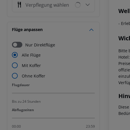
Verpflegung wählen
Wel
- Erl
Flüge anpassen
Wic
Nur Direktflüge
Bitte 
Alle Flüge
Hotel
Preis
Mit Koffer
offizi
Ohne Koffer
einzu
Verfü
Flugdauer
Flugdauer
Hin
Bis zu 24 Stunden
Diese
Abflugzeiten
Abflugzeiten
Bedür
00:00
23:59