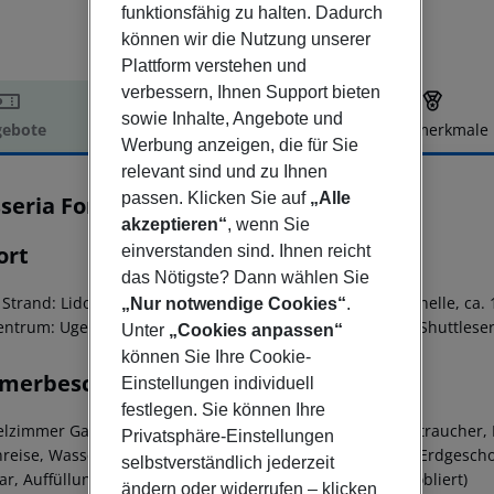
funktionsfähig zu halten. Dadurch
können wir die Nutzung unserer
Plattform verstehen und
verbessern, Ihnen Support bieten
sowie Inhalte, Angebote und
ebote
Hotelbeschreibung
Hotelmerkmale
Werbung anzeigen, die für Sie
elbeschreibung
relevant sind und zu Ihnen
passen. Klicken Sie auf
„Alle
seria Fontanelle
akzeptieren“
, wenn Sie
ort
einverstanden sind. Ihnen reicht
das Nötigste? Dann wählen Sie
Strand: Lido Pineta, ca. 2,50 km
- zum Strand: Lido Fontanelle, ca.
„Nur notwendige Cookies“
.
entrum: Ugento, ca. 4 km
- ruhig, am Wald
- Sandstrand: Shuttlese
Unter
„Cookies anpassen“
können Sie Ihre Cookie-
merbeschreibung
Einstellungen individuell
festlegen. Sie können Ihre
lzimmer Gartenblick (D1G)
- 16-20 qm, Gartenblick, Nichtraucher,
Privatsphäre-Einstellungen
nreise, Wasser, Safe, TV
Doppelzimmer (DB2)
- 16-20 qm, Erdgescho
selbstverständlich jederzeit
r, Auffüllung bei Anreise, Wasser, Safe, TV, Terrasse (möbliert)
ändern oder widerrufen – klicken