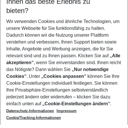
Ihnen das beste Erlebnis zu
08.08.26
–
06.08.27
5-8 Nächte
bieten?
Wer wird verreisen
2 Erwachsene
Keine Kinder
Wir verwenden Cookies und ähnliche Technologien, um
unsere Webseite für Sie funktionsfähig zu halten.
Mehr Filter anzeigen
Dadurch können wir die Nutzung unserer Plattform
verstehen und verbessern, Ihnen Support bieten sowie
Inhalte, Angebote und Werbung anzeigen, die für Sie
relevant sind und zu Ihnen passen. Klicken Sie auf
„Alle
akzeptieren“
, wenn Sie einverstanden sind. Ihnen reicht
das Nötigste? Dann wählen Sie
„Nur notwendige
Footer
Cookies“
. Unter
„Cookies anpassen“
können Sie Ihre
Footer navigation
Cookie-Einstellungen individuell festlegen. Sie können
Über uns
Ihre Privatsphäre-Einstellungen selbstverständlich
AGB
jederzeit ändern oder widerrufen – klicken Sie dazu
Service & Hilfe
Cookie-Einstellungen ändern
einfach unten auf
„Cookie-Einstellungen ändern“
.
Barrierefreies Reisen
Datenschutz-Informationen
Impressum
Cookie-Richtlinie
Folgen Sie uns
Check-in
Cookie/Tracking-Informationen
Datenschutz
FAQ
Impressum