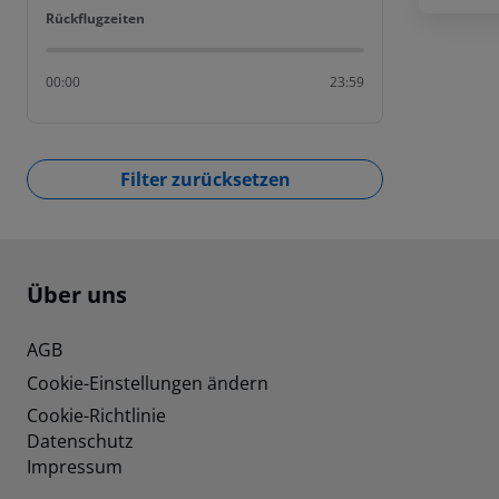
Rückflugzeiten
Rückflugzeiten
00:00
23:59
Filter zurücksetzen
Footer
Footer navigation
Über uns
AGB
Cookie-Einstellungen ändern
Cookie-Richtlinie
Datenschutz
Impressum