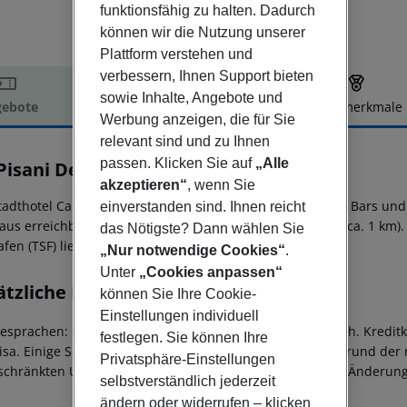
funktionsfähig zu halten. Dadurch
können wir die Nutzung unserer
Plattform verstehen und
verbessern, Ihnen Support bieten
sowie Inhalte, Angebote und
ebote
Hotelbeschreibung
Hotelmerkmale
Werbung anzeigen, die für Sie
elbeschreibung
relevant sind und zu Ihnen
passen. Klicken Sie auf
„Alle
Pisani Deco Design Hotel
4
akzeptieren“
, wenn Sie
tadthotel Ca'' Pisani liegt ganz in der Nähe verschiedener Bars u
einverstanden sind. Ihnen reicht
aus erreichbar: San Marco (ca. 500 m) und Rialto Bridge (ca. 1 km). 
das Nötigste? Dann wählen Sie
afen (TSF) liegt in etwa 50 km Entfernung.
„Nur notwendige Cookies“
.
Unter
„Cookies anpassen“
ätzliche Informationen
können Sie Ihre Cookie-
Einstellungen individuell
cesprachen: englisch, französisch, italienisch und spanisch. Kredi
festlegen. Sie können Ihre
isa. Einige Serviceleistungen oder Angebote können aufgrund der
Privatsphäre-Einstellungen
schränkten Umfang nutzbar oder ganz geschlossen sein. Änderung
selbstverständlich jederzeit
ändern oder widerrufen – klicken