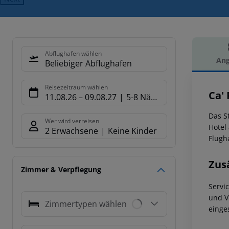
Abflughafen wählen
Ang
Beliebiger Abflughafen
Hot
Reisezeitraum wählen
Ca' 
11.08.26
–
09.08.27
5-8 Nächte
Das S
Wer wird verreisen
Hotel 
2 Erwachsene
Keine Kinder
Flugh
Zus
Zimmer & Verpflegung
Servi
und V
Zimmertypen wählen
einge