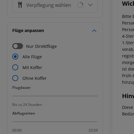
Wic
Verpflegung wählen
Bitte 
Perso
Perso
Flüge anpassen
4-Ste
1-Ste
Nur Direktflüge
vorab
regis
Alle Flüge
morge
Mit Koffer
ist di
Früh-
Ohne Koffer
hinzu
Flugdauer
Flugdauer
Hin
Bis zu 24 Stunden
Diese
Abflugzeiten
Abflugzeiten
Bedür
00:00
23:59