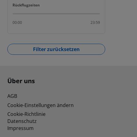
Rückflugzeiten
Rückflugzeiten
00:00
23:59
Filter zurücksetzen
Footer
Footer navigation
Über uns
AGB
Cookie-Einstellungen ändern
Cookie-Richtlinie
Datenschutz
Impressum