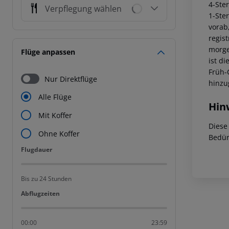
4-Ste
Verpflegung wählen
1-Ste
vorab
regis
morge
Flüge anpassen
ist di
Früh-
Nur Direktflüge
hinzu
Alle Flüge
Hin
Mit Koffer
Diese
Ohne Koffer
Bedür
Flugdauer
Flugdauer
Bis zu 24 Stunden
Abflugzeiten
Abflugzeiten
00:00
23:59