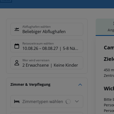
Abflughafen wählen
Ang
Beliebiger Abflughafen
Hot
Reisezeitraum wählen
Cam
10.08.26
–
08.08.27
5-8 Nächte
Ziel
Wer wird verreisen
2 Erwachsene
Keine Kinder
450 m
Zentr
Zimmer & Verpflegung
Wic
Bitte 
Zimmertypen wählen
Perso
Perso