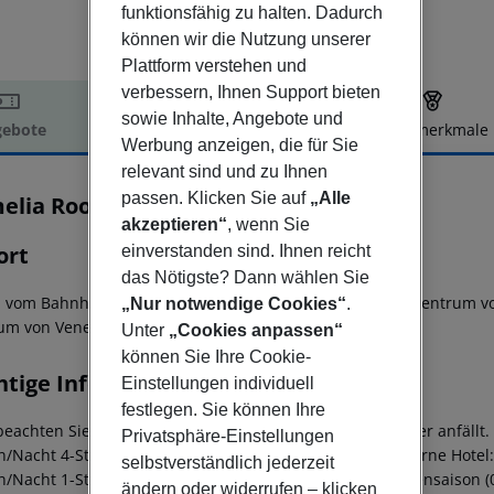
funktionsfähig zu halten. Dadurch
können wir die Nutzung unserer
Plattform verstehen und
verbessern, Ihnen Support bieten
sowie Inhalte, Angebote und
ebote
Hotelbeschreibung
Hotelmerkmale
Werbung anzeigen, die für Sie
elbeschreibung
relevant sind und zu Ihnen
passen. Klicken Sie auf
„Alle
elia Rooms
3
akzeptieren“
, wenn Sie
ort
einverstanden sind. Ihnen reicht
das Nötigste? Dann wählen Sie
 vom Bahnhof von Venezia Mestre gelegen, 1.5 km vom Zentrum vo
„Nur notwendige Cookies“
.
um von Venedig.
Unter
„Cookies anpassen“
können Sie Ihre Cookie-
htige Informationen
Einstellungen individuell
festlegen. Sie können Ihre
beachten Sie, dass vor Ort pro Person eine Touristensteuer anfällt. 
Privatsphäre-Einstellungen
n/Nacht 4-Sterne Hotel: ca. 4,50 ¤ pro Person/Nacht 3-Sterne Hotel: 
selbstverständlich jederzeit
n/Nacht 1-Sterne Hotel: ca. 1,00 ¤ pro Person/Nacht Nebensaison (01
ändern oder widerrufen – klicken