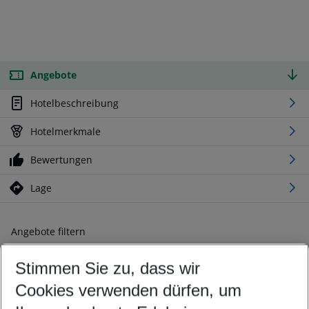
Angebote
Hotelbeschreibung
Hotelmerkmale
Bewertungen
Lage
Angebote filtern
Ändern Sie Ihre Kriterien nach Ihren Wünschen
Stimmen Sie zu, dass wir
Abflughafen wählen
Beliebiger Abflughafen
Cookies verwenden dürfen, um
Reisezeitraum wählen