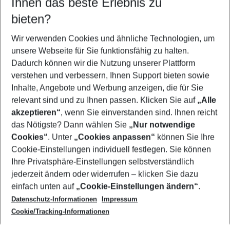
Ihnen das beste Erlebnis zu
09.08.26
–
07.08.27
5-8 Nächte
bieten?
Wer wird verreisen
2 Erwachsene
Keine Kinder
Wir verwenden Cookies und ähnliche Technologien, um
unsere Webseite für Sie funktionsfähig zu halten.
Mehr Filter anzeigen
Dadurch können wir die Nutzung unserer Plattform
verstehen und verbessern, Ihnen Support bieten sowie
Inhalte, Angebote und Werbung anzeigen, die für Sie
relevant sind und zu Ihnen passen. Klicken Sie auf
„Alle
akzeptieren“
, wenn Sie einverstanden sind. Ihnen reicht
das Nötigste? Dann wählen Sie
„Nur notwendige
Footer
Cookies“
. Unter
„Cookies anpassen“
können Sie Ihre
Footer navigation
Cookie-Einstellungen individuell festlegen. Sie können
Über uns
Ihre Privatsphäre-Einstellungen selbstverständlich
AGB
jederzeit ändern oder widerrufen – klicken Sie dazu
Service & Hilfe
Cookie-Einstellungen ändern
einfach unten auf
„Cookie-Einstellungen ändern“
.
Barrierefreies Reisen
Datenschutz-Informationen
Impressum
Cookie-Richtlinie
Folgen Sie uns
Check-in
Cookie/Tracking-Informationen
Datenschutz
FAQ
Impressum