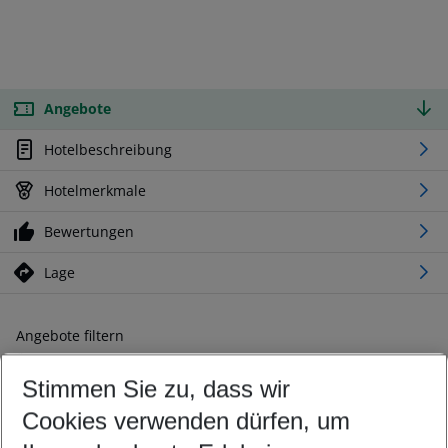
Angebote
Hotelbeschreibung
Hotelmerkmale
Bewertungen
Lage
Angebote filtern
Ändern Sie Ihre Kriterien nach Ihren Wünschen
Stimmen Sie zu, dass wir
Abflughafen wählen
Beliebiger Abflughafen
Cookies verwenden dürfen, um
Reisezeitraum wählen