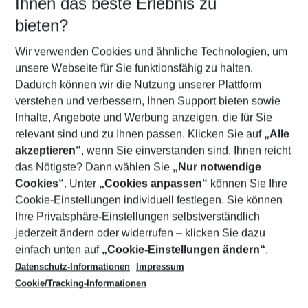
Ihnen das beste Erlebnis zu
11.08.26
–
09.08.27
5-8 Nächte
bieten?
Wer wird verreisen
2 Erwachsene
Keine Kinder
Wir verwenden Cookies und ähnliche Technologien, um
unsere Webseite für Sie funktionsfähig zu halten.
Mehr Filter anzeigen
Dadurch können wir die Nutzung unserer Plattform
verstehen und verbessern, Ihnen Support bieten sowie
Inhalte, Angebote und Werbung anzeigen, die für Sie
relevant sind und zu Ihnen passen. Klicken Sie auf
„Alle
akzeptieren“
, wenn Sie einverstanden sind. Ihnen reicht
das Nötigste? Dann wählen Sie
„Nur notwendige
Footer
Cookies“
. Unter
„Cookies anpassen“
können Sie Ihre
Footer navigation
Cookie-Einstellungen individuell festlegen. Sie können
Über uns
Ihre Privatsphäre-Einstellungen selbstverständlich
AGB
jederzeit ändern oder widerrufen – klicken Sie dazu
Service & Hilfe
Cookie-Einstellungen ändern
einfach unten auf
„Cookie-Einstellungen ändern“
.
Barrierefreies Reisen
Datenschutz-Informationen
Impressum
Cookie-Richtlinie
Folgen Sie uns
Check-in
Cookie/Tracking-Informationen
Datenschutz
FAQ
Impressum