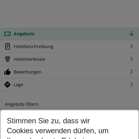
Angebote
Hotelbeschreibung
Hotelmerkmale
Bewertungen
Lage
Angebote filtern
Ändern Sie Ihre Kriterien nach Ihren Wünschen
Stimmen Sie zu, dass wir
Abflughafen wählen
Beliebiger Abflughafen
Cookies verwenden dürfen, um
Reisezeitraum wählen