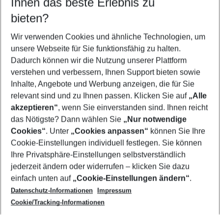
Ihnen das beste Erlebnis zu
09.08.26
–
07.08.27
5-8 Nächte
bieten?
Wer wird verreisen
2 Erwachsene
Keine Kinder
Wir verwenden Cookies und ähnliche Technologien, um
unsere Webseite für Sie funktionsfähig zu halten.
Mehr Filter anzeigen
Dadurch können wir die Nutzung unserer Plattform
verstehen und verbessern, Ihnen Support bieten sowie
Inhalte, Angebote und Werbung anzeigen, die für Sie
relevant sind und zu Ihnen passen. Klicken Sie auf
„Alle
akzeptieren“
, wenn Sie einverstanden sind. Ihnen reicht
das Nötigste? Dann wählen Sie
„Nur notwendige
Footer
Cookies“
. Unter
„Cookies anpassen“
können Sie Ihre
Footer navigation
Cookie-Einstellungen individuell festlegen. Sie können
Über uns
Ihre Privatsphäre-Einstellungen selbstverständlich
AGB
jederzeit ändern oder widerrufen – klicken Sie dazu
Service & Hilfe
Cookie-Einstellungen ändern
einfach unten auf
„Cookie-Einstellungen ändern“
.
Barrierefreies Reisen
Datenschutz-Informationen
Impressum
Cookie-Richtlinie
Folgen Sie uns
Check-in
Cookie/Tracking-Informationen
Datenschutz
FAQ
Impressum