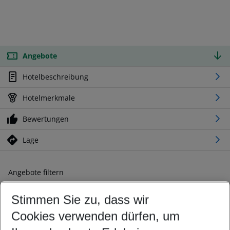
Angebote
Hotelbeschreibung
Hotelmerkmale
Bewertungen
Lage
Angebote filtern
Ändern Sie Ihre Kriterien nach Ihren Wünschen
Stimmen Sie zu, dass wir
Abflughafen wählen
Beliebiger Abflughafen
Cookies verwenden dürfen, um
Reisezeitraum wählen