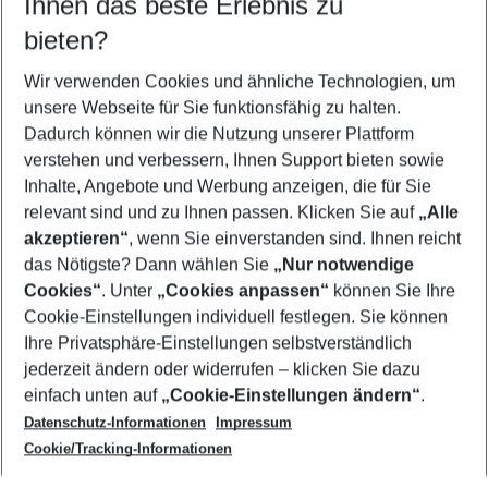
Ihnen das beste Erlebnis zu
09.08.26
–
07.08.27
5-8 Nächte
bieten?
Wer wird verreisen
2 Erwachsene
Keine Kinder
Wir verwenden Cookies und ähnliche Technologien, um
unsere Webseite für Sie funktionsfähig zu halten.
Mehr Filter anzeigen
Dadurch können wir die Nutzung unserer Plattform
verstehen und verbessern, Ihnen Support bieten sowie
Inhalte, Angebote und Werbung anzeigen, die für Sie
relevant sind und zu Ihnen passen. Klicken Sie auf
„Alle
akzeptieren“
, wenn Sie einverstanden sind. Ihnen reicht
das Nötigste? Dann wählen Sie
„Nur notwendige
Footer
Cookies“
. Unter
„Cookies anpassen“
können Sie Ihre
Footer navigation
Cookie-Einstellungen individuell festlegen. Sie können
Über uns
Ihre Privatsphäre-Einstellungen selbstverständlich
AGB
jederzeit ändern oder widerrufen – klicken Sie dazu
Service & Hilfe
Cookie-Einstellungen ändern
einfach unten auf
„Cookie-Einstellungen ändern“
.
Barrierefreies Reisen
Datenschutz-Informationen
Impressum
Cookie-Richtlinie
Folgen Sie uns
Check-in
Cookie/Tracking-Informationen
Datenschutz
FAQ
Impressum