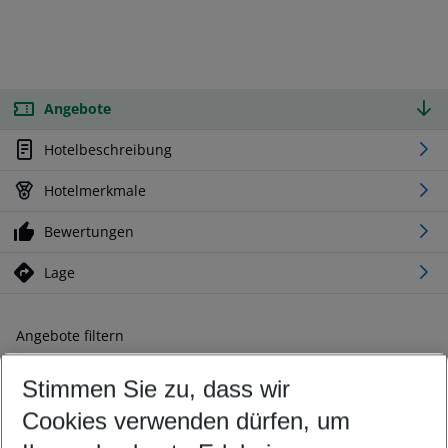
Angebote
Hotelbeschreibung
Hotelmerkmale
Bewertungen
Lage
Angebote filtern
Ändern Sie Ihre Kriterien nach Ihren Wünschen
Stimmen Sie zu, dass wir
Abflughafen wählen
Beliebiger Abflughafen
Cookies verwenden dürfen, um
Reisezeitraum wählen