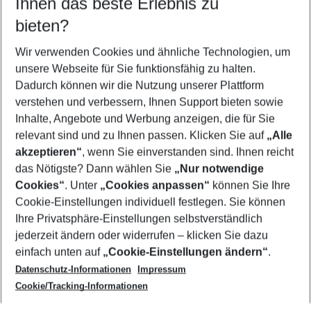
Ihnen das beste Erlebnis zu
08.08.26
–
06.08.27
5-8 Nächte
bieten?
Wer wird verreisen
2 Erwachsene
Keine Kinder
Wir verwenden Cookies und ähnliche Technologien, um
unsere Webseite für Sie funktionsfähig zu halten.
Mehr Filter anzeigen
Dadurch können wir die Nutzung unserer Plattform
verstehen und verbessern, Ihnen Support bieten sowie
Inhalte, Angebote und Werbung anzeigen, die für Sie
relevant sind und zu Ihnen passen. Klicken Sie auf
„Alle
akzeptieren“
, wenn Sie einverstanden sind. Ihnen reicht
das Nötigste? Dann wählen Sie
„Nur notwendige
Footer
Cookies“
. Unter
„Cookies anpassen“
können Sie Ihre
Footer navigation
Cookie-Einstellungen individuell festlegen. Sie können
Über uns
Ihre Privatsphäre-Einstellungen selbstverständlich
AGB
jederzeit ändern oder widerrufen – klicken Sie dazu
Service & Hilfe
Cookie-Einstellungen ändern
einfach unten auf
„Cookie-Einstellungen ändern“
.
Barrierefreies Reisen
Datenschutz-Informationen
Impressum
Cookie-Richtlinie
Folgen Sie uns
Check-in
Cookie/Tracking-Informationen
Datenschutz
FAQ
Impressum