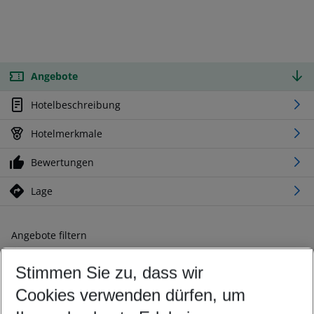
Angebote
Hotelbeschreibung
Hotelmerkmale
Bewertungen
Lage
Angebote filtern
Ändern Sie Ihre Kriterien nach Ihren Wünschen
Stimmen Sie zu, dass wir
Abflughafen wählen
Beliebiger Abflughafen
Cookies verwenden dürfen, um
Reisezeitraum wählen