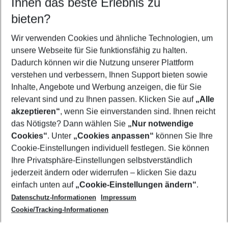
Ihnen das beste Erlebnis zu
09.08.26
–
07.08.27
5-8 Nächte
bieten?
Wer wird verreisen
2 Erwachsene
Keine Kinder
Wir verwenden Cookies und ähnliche Technologien, um
unsere Webseite für Sie funktionsfähig zu halten.
Mehr Filter anzeigen
Dadurch können wir die Nutzung unserer Plattform
verstehen und verbessern, Ihnen Support bieten sowie
Inhalte, Angebote und Werbung anzeigen, die für Sie
relevant sind und zu Ihnen passen. Klicken Sie auf
„Alle
akzeptieren“
, wenn Sie einverstanden sind. Ihnen reicht
das Nötigste? Dann wählen Sie
„Nur notwendige
Footer
Cookies“
. Unter
„Cookies anpassen“
können Sie Ihre
Footer navigation
Cookie-Einstellungen individuell festlegen. Sie können
Über uns
Ihre Privatsphäre-Einstellungen selbstverständlich
AGB
jederzeit ändern oder widerrufen – klicken Sie dazu
Service & Hilfe
Cookie-Einstellungen ändern
einfach unten auf
„Cookie-Einstellungen ändern“
.
Barrierefreies Reisen
Datenschutz-Informationen
Impressum
Cookie-Richtlinie
Folgen Sie uns
Check-in
Cookie/Tracking-Informationen
Datenschutz
FAQ
Impressum