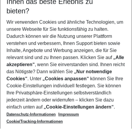
Ihnen das beste Erlebnis zu
09.08.26
–
07.08.27
5-8 Nächte
bieten?
Wer wird verreisen
2 Erwachsene
Keine Kinder
Wir verwenden Cookies und ähnliche Technologien, um
unsere Webseite für Sie funktionsfähig zu halten.
Mehr Filter anzeigen
Dadurch können wir die Nutzung unserer Plattform
verstehen und verbessern, Ihnen Support bieten sowie
Inhalte, Angebote und Werbung anzeigen, die für Sie
relevant sind und zu Ihnen passen. Klicken Sie auf
„Alle
akzeptieren“
, wenn Sie einverstanden sind. Ihnen reicht
das Nötigste? Dann wählen Sie
„Nur notwendige
Footer
Cookies“
. Unter
„Cookies anpassen“
können Sie Ihre
Footer navigation
Cookie-Einstellungen individuell festlegen. Sie können
Über uns
Ihre Privatsphäre-Einstellungen selbstverständlich
AGB
jederzeit ändern oder widerrufen – klicken Sie dazu
Service & Hilfe
Cookie-Einstellungen ändern
einfach unten auf
„Cookie-Einstellungen ändern“
.
Barrierefreies Reisen
Datenschutz-Informationen
Impressum
Cookie-Richtlinie
Folgen Sie uns
Check-in
Cookie/Tracking-Informationen
Datenschutz
FAQ
Impressum