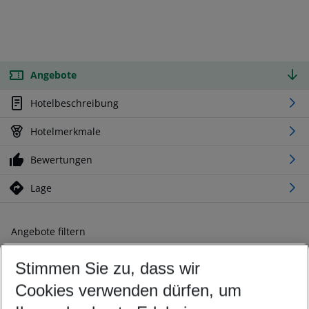
Angebote
Hotelbeschreibung
Hotelmerkmale
Bewertungen
Lage
Angebote filtern
Ändern Sie Ihre Kriterien nach Ihren Wünschen
Stimmen Sie zu, dass wir
Abflughafen wählen
Beliebiger Abflughafen
Cookies verwenden dürfen, um
Reisezeitraum wählen