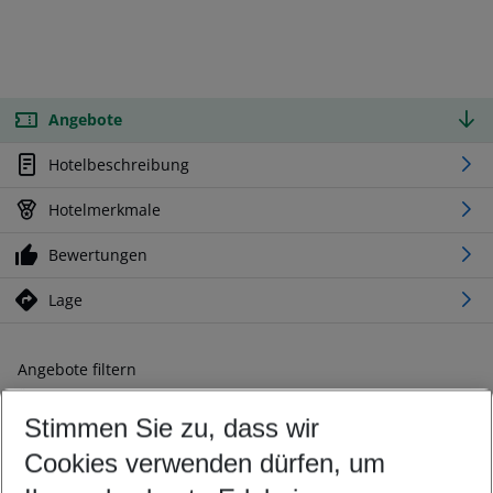
Angebote
Hotelbeschreibung
Hotelmerkmale
Bewertungen
Lage
Angebote filtern
Ändern Sie Ihre Kriterien nach Ihren Wünschen
Stimmen Sie zu, dass wir
Abflughafen wählen
Beliebiger Abflughafen
Cookies verwenden dürfen, um
Reisezeitraum wählen