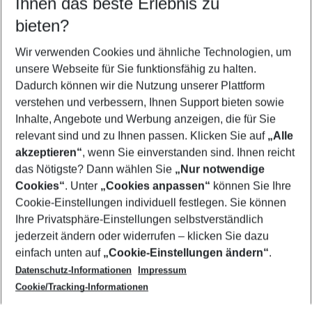
Ihnen das beste Erlebnis zu
12.08.26
–
10.08.27
5-8 Nächte
bieten?
Wer wird verreisen
2 Erwachsene
Keine Kinder
Wir verwenden Cookies und ähnliche Technologien, um
unsere Webseite für Sie funktionsfähig zu halten.
Mehr Filter anzeigen
Dadurch können wir die Nutzung unserer Plattform
verstehen und verbessern, Ihnen Support bieten sowie
Inhalte, Angebote und Werbung anzeigen, die für Sie
relevant sind und zu Ihnen passen. Klicken Sie auf
„Alle
akzeptieren“
, wenn Sie einverstanden sind. Ihnen reicht
das Nötigste? Dann wählen Sie
„Nur notwendige
Footer
Cookies“
. Unter
„Cookies anpassen“
können Sie Ihre
Footer navigation
Cookie-Einstellungen individuell festlegen. Sie können
Über uns
Ihre Privatsphäre-Einstellungen selbstverständlich
AGB
jederzeit ändern oder widerrufen – klicken Sie dazu
Service & Hilfe
Cookie-Einstellungen ändern
einfach unten auf
„Cookie-Einstellungen ändern“
.
Barrierefreies Reisen
Datenschutz-Informationen
Impressum
Cookie-Richtlinie
Folgen Sie uns
Check-in
Cookie/Tracking-Informationen
Datenschutz
FAQ
Impressum