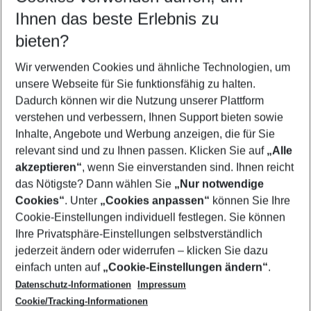
Reisezeitraum wählen
Ihnen das beste Erlebnis zu
10.08.26
–
08.08.27
5-8 Nächte
bieten?
Wer wird verreisen
2 Erwachsene
Keine Kinder
Wir verwenden Cookies und ähnliche Technologien, um
unsere Webseite für Sie funktionsfähig zu halten.
Mehr Filter anzeigen
Dadurch können wir die Nutzung unserer Plattform
verstehen und verbessern, Ihnen Support bieten sowie
Inhalte, Angebote und Werbung anzeigen, die für Sie
relevant sind und zu Ihnen passen. Klicken Sie auf
„Alle
akzeptieren“
, wenn Sie einverstanden sind. Ihnen reicht
das Nötigste? Dann wählen Sie
„Nur notwendige
Footer
Cookies“
. Unter
„Cookies anpassen“
können Sie Ihre
Footer navigation
Cookie-Einstellungen individuell festlegen. Sie können
Über uns
Ihre Privatsphäre-Einstellungen selbstverständlich
AGB
jederzeit ändern oder widerrufen – klicken Sie dazu
Service & Hilfe
Cookie-Einstellungen ändern
einfach unten auf
„Cookie-Einstellungen ändern“
.
Barrierefreies Reisen
Datenschutz-Informationen
Impressum
Cookie-Richtlinie
Folgen Sie uns
Check-in
Cookie/Tracking-Informationen
Datenschutz